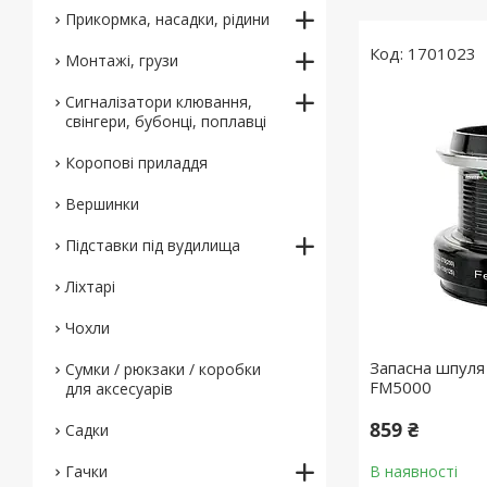
Прикормка, насадки, рідини
1701023
Монтажі, грузи
Сигналізатори клювання,
свінгери, бубонці, поплавці
Коропові приладдя
Вершинки
Підставки під вудилища
Ліхтарі
Чохли
Запасна шпуля
Сумки / рюкзаки / коробки
FM5000
для аксесуарів
859 ₴
Садки
Гачки
В наявності