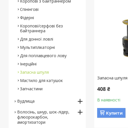
Коропові з байтраннером
Спінінгові
Фідерні
Коропові/серфові без
байтраннера
Для донної ловлі
Мультиплікаторні
Для поплавцевого лову
Інерційні
Запасна шпуля
Запасна шпуля 
Мастило для катушок
408 ₴
Запчастини
В наявності
Вудлища
Волосінь, шнур, шок-лідер,
Купити
флюорокарбон,
амортизатори