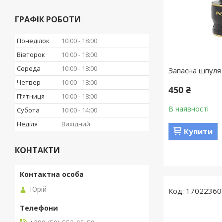
ГРАФІК РОБОТИ
Понеділок
10:00
18:00
Вівторок
10:00
18:00
Середа
10:00
18:00
Запасна шпуля 
Четвер
10:00
18:00
450 ₴
Пʼятниця
10:00
18:00
В наявності
Субота
10:00
14:00
Неділя
Вихідний
Купити
КОНТАКТИ
Юрій
17022360