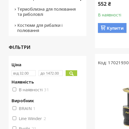
552 ₴
Термобілизна для полювання
та риболовлі
В наявності
Костюми для рибалки і
Купити
полювання
ФІЛЬТРИ
17021930
Ціна
Наявність
В наявності
31
Виробник
BRAIN
1
Line Winder
2
Ryobi
21