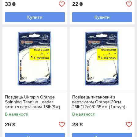
33
22
₴
₴
Купити
Купити
Повідець Ukrspin Orange
Повідець титановий з
Spinning Titaniun Leader
вертлюгом Orange 20см
титан з вертлюгом 18lb(9кг)
25lb(12кг)/0.35мм (1шт/уп)
18см (діам.0.3мм) (1шт/уп)
K2520 Ukrspin Orange
В наявності
В наявності
K1818
Spinning
26
28
₴
₴