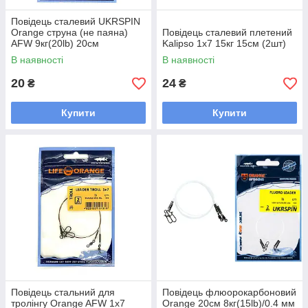
Повідець сталевий UKRSPIN
Orange струна (не паяна)
Повідець сталевий плетений
AFW 9кг(20lb) 20см
Kalipso 1x7 15кг 15см (2шт)
(діам.0.3мм) (д/твічингу, 2 шт/
В наявності
В наявності
уп) S23020
20
24
₴
₴
Купити
Купити
Повідець стальний для
Повідець флюорокарбоновий
тролінгу Orange AFW 1х7
Orange 20см 8кг(15lb)/0.4 мм