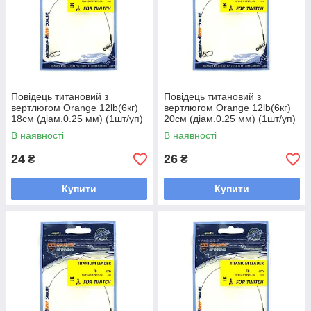
Повідець титановий з
Повідець титановий з
вертлюгом Orange 12lb(6кг)
вертлюгом Orange 12lb(6кг)
18см (діам.0.25 мм) (1шт/уп)
20см (діам.0.25 мм) (1шт/уп)
K1218 Ukrspin Spinning
K1220 Ukrspin Spinning
В наявності
В наявності
Titaniun Leader
Titaniun Leader
24
26
₴
₴
Купити
Купити