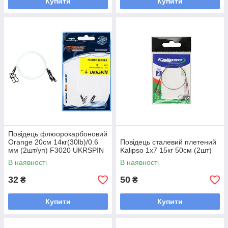
Купити
Купити
Повідець флюорокарбоновий
Orange 20см 14кг(30lb)/0.6
Повідець сталевий плетений
мм (2шт/уп) F3020 UKRSPIN
Kalipso 1x7 15кг 50см (2шт)
Spinning Fluoro Leader
В наявності
В наявності
Sunline
32
50
₴
₴
Купити
Купити