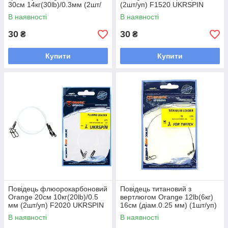
30см 14кг(30lb)/0.3мм (2шт/
(2шт/уп) F1520 UKRSPIN
уп) PT3030 UKRSPIN
Spinning Fluoro Leader
В наявності
В наявності
Spinning Leader Troll
Sunline
30
30
₴
₴
Купити
Купити
Повідець флюорокарбоновий
Повідець титановий з
Orange 20см 10кг(20lb)/0.5
вертлюгом Orange 12lb(6кг)
мм (2шт/уп) F2020 UKRSPIN
16см (діам.0.25 мм) (1шт/уп)
Spinning Fluoro Leader
F1216 Ukrspin Spinning
В наявності
В наявності
Sunline
Titaniun Leader