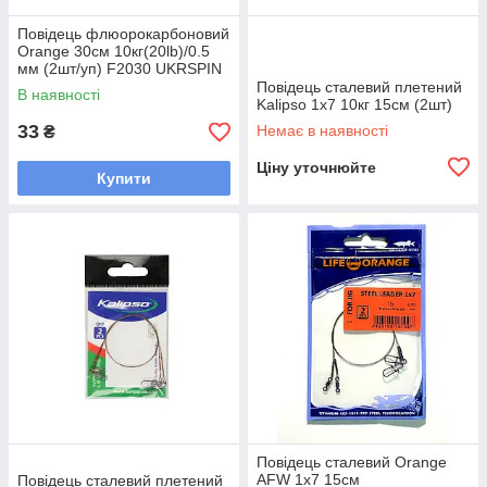
Повідець флюорокарбоновий
Orange 30см 10кг(20lb)/0.5
мм (2шт/уп) F2030 UKRSPIN
Spinning Fluoro Leader
Повідець сталевий плетений
В наявності
Sunline
Kalipso 1x7 10кг 15см (2шт)
33
Немає в наявності
₴
Ціну уточнюйте
Купити
Повідець сталевий Orange
AFW 1х7 15см
Повідець сталевий плетений