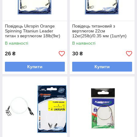
Повідець Ukrspin Orange
Повідець титановий з
Spinning Titaniun Leader
вертлюгом 22см
титан з вертлюгом 18lb(9кг)
12кг(25lb)/0.35 мм (1шт/уп)
22см (діам.0.3мм) (1шт/уп)
K2522 Ukrspin Orange
В наявності
В наявності
K1822
Spinning
26
30
₴
₴
Купити
Купити