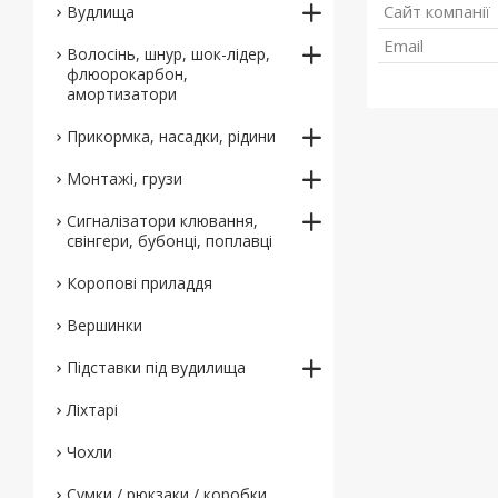
Вудлища
Волосінь, шнур, шок-лідер,
флюорокарбон,
амортизатори
Прикормка, насадки, рідини
Монтажі, грузи
Сигналізатори клювання,
свінгери, бубонці, поплавці
Коропові приладдя
Вершинки
Підставки під вудилища
Ліхтарі
Чохли
Сумки / рюкзаки / коробки