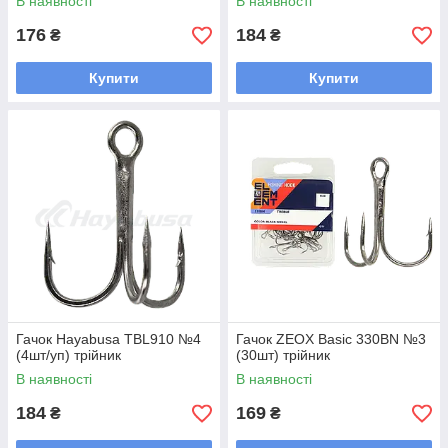
В наявності
В наявності
176
184
₴
₴
Купити
Купити
Гачок Hayabusa TBL910 №4
Гачок ZEOX Basic 330BN №3
(4шт/уп) трійник
(30шт) трійник
В наявності
В наявності
184
169
₴
₴