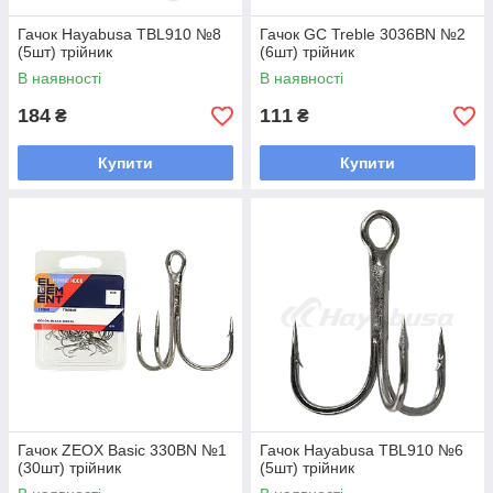
Гачок Hayabusa TBL910 №8
Гачок GC Treble 3036BN №2
(5шт) трійник
(6шт) трійник
В наявності
В наявності
184
111
₴
₴
Купити
Купити
Гачок ZEOX Basic 330BN №1
Гачок Hayabusa TBL910 №6
(30шт) трійник
(5шт) трійник