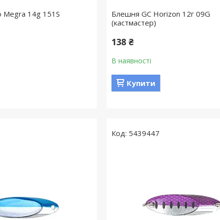
o Megra 14g 151S
Блешня GC Horizon 12г 09G
(кастмастер)
138 ₴
В наявності
Купити
5439447