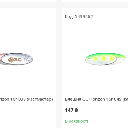
5439462
izon 16г 03S (кастмастер)
Блешня GC Horizon 16г 04S (к
147 ₴
В наявності