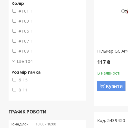
Колір
#101
1
#103
1
#105
1
#107
1
#109
1
Пількер GC Arr
Ще 104
117 ₴
Розмір гачка
В наявності
6
15
Купити
8
11
ГРАФІК РОБОТИ
5439450
Понеділок
10:00
18:00