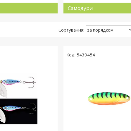
Самодури
5439454