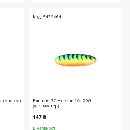
5439464
астмастер)
Блешня GC Horizon 16г 09G
(кастмастер)
147 ₴
В наявності