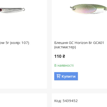
ow 5г (колір: 107)
Блешня GC Horizon 8г GCA01
(кастмастер)
110 ₴
В наявності
Купити
5439452