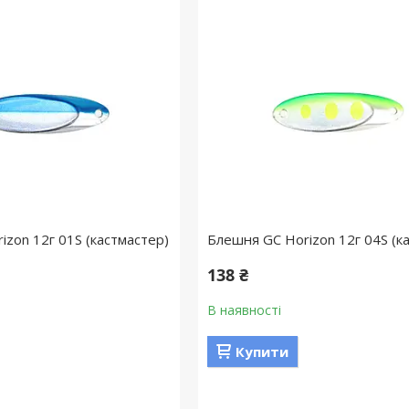
izon 12г 01S (кастмастер)
Блешня GC Horizon 12г 04S (к
138 ₴
В наявності
Купити