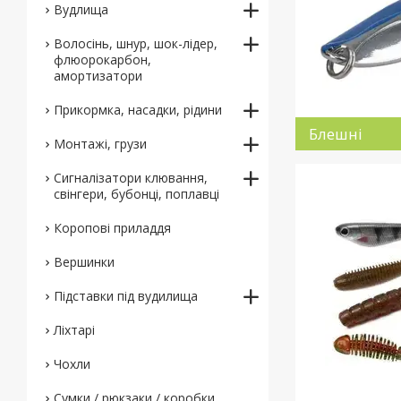
Вудлища
Волосінь, шнур, шок-лідер,
флюорокарбон,
амортизатори
Прикормка, насадки, рідини
Блешні
Монтажі, грузи
Сигналізатори клювання,
свінгери, бубонці, поплавці
Коропові приладдя
Вершинки
Підставки під вудилища
Ліхтарі
Чохли
Сумки / рюкзаки / коробки