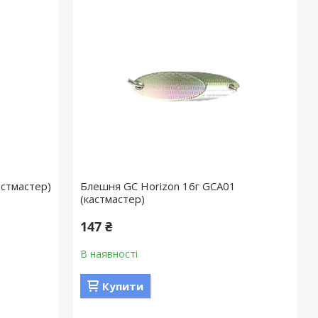
астмастер)
Блешня GC Horizon 16г GCA01
(кастмастер)
147 ₴
В наявності
Купити