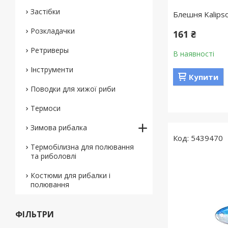
Застібки
Блешня Kalips
Розкладачки
161 ₴
Ретриверы
В наявності
Інструменти
Купити
Поводки для хижої риби
Термоси
Зимова рибалка
5439470
Термобілизна для полювання
та риболовлі
Костюми для рибалки і
полювання
ФІЛЬТРИ