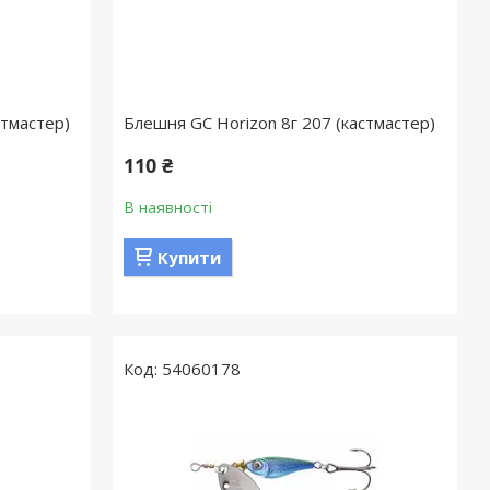
стмастер)
Блешня GC Horizon 8г 207 (кастмастер)
110 ₴
В наявності
Купити
54060178