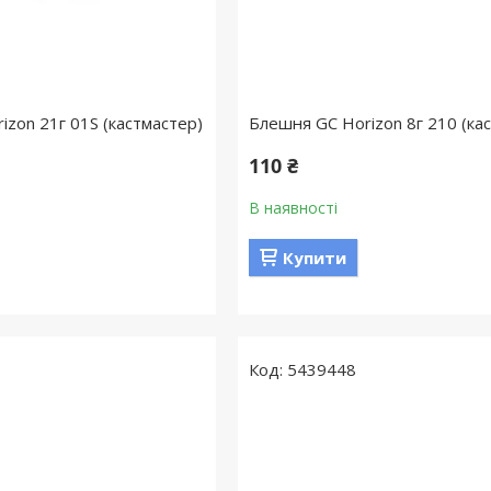
izon 21г 01S (кастмастер)
Блешня GC Horizon 8г 210 (ка
110 ₴
В наявності
Купити
5439448