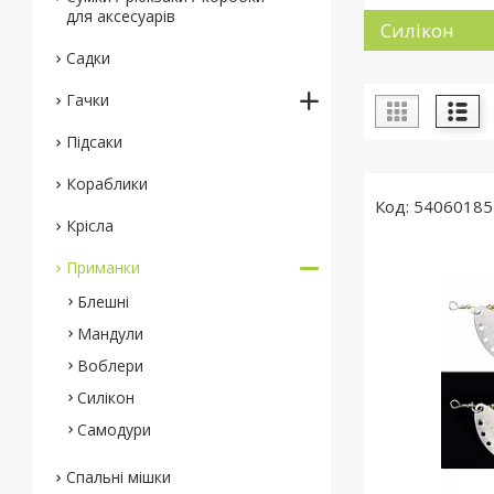
для аксесуарів
Силікон
Садки
Гачки
Підсаки
Кораблики
54060185
Крісла
Приманки
Блешні
Мандули
Воблери
Силікон
Самодури
Спальні мішки