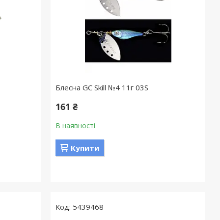
Блесна GC Skill №4 11г 03S
161 ₴
В наявності
Купити
5439468