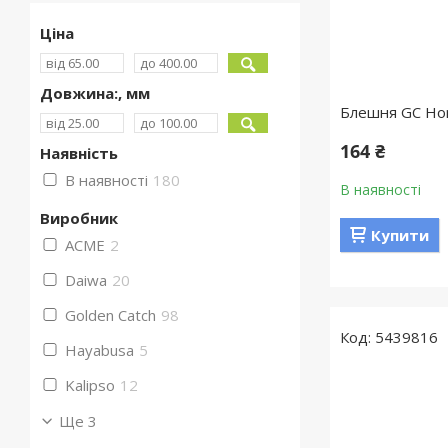
Ціна
Довжина:, мм
Блешня GC Hor
164 ₴
Наявність
В наявності
180
В наявності
Виробник
Купити
ACME
2
Daiwa
20
Golden Catch
98
5439816
Hayabusa
5
Kalipso
12
Ще 3