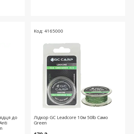
4165000
відця до
Лідкор GC Leadcore 10м 50lb Caмo
Anti
Green
wn