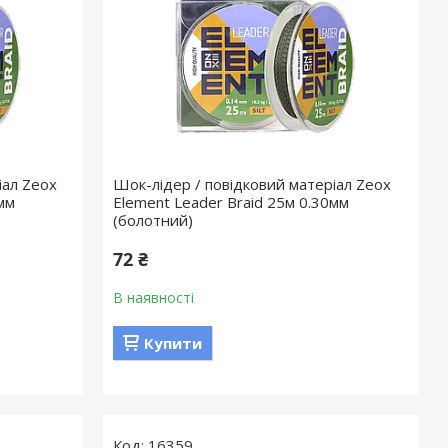
іал Zeox
Шок-лідер / повідковий матеріал Zeox
мм
Element Leader Braid 25м 0.30мм
(болотний)
72 ₴
В наявності
Купити
16359