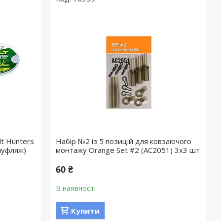
lt Hunters
Набір №2 із 5 позицій для ковзаючого
амуфляж)
монтажу Orange Set #2 (AC2051) 3х3 шт
60 ₴
В наявності
Купити