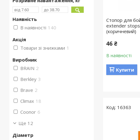
Розривне навантаження, кг
Наявність
Стопор для бойл
extender stops
В наявності
140
(коричневий)
Акція
46 ₴
Товари зі знижками
1
В наявності
Виробник
BRAIN
2
Купити
Berkley
3
Brave
2
Climax
18
16363
Coonor
6
Ще 12
Діаметр