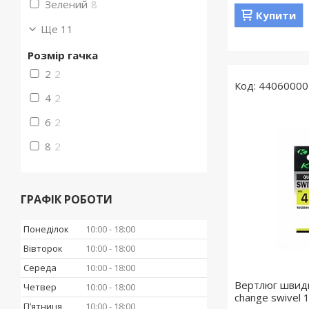
Зелений
8
Купити
Ще 11
Розмір гачка
2
2
44060000
4
2
6
2
8
2
ГРАФІК РОБОТИ
Понеділок
10:00
18:00
Вівторок
10:00
18:00
Середа
10:00
18:00
Вертлюг швидк
Четвер
10:00
18:00
change swivel
Пʼятниця
10:00
18:00