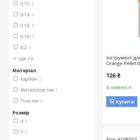
0.12
3
0.14
3
0.16
3
0.18
3
0.2
3
Інструмент для
Ще 14
Orange Pellet 
Матеріал
126 ₴
Карбон
2
В наявності
Метал/пластик
1
Пластик
8
Купити
Розмір
4
3
7
3
4108032