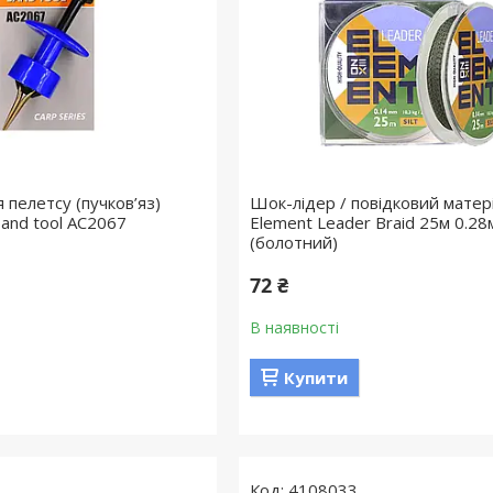
 пелетсу (пучков’яз)
Шок-лідер / повідковий матер
band tool AC2067
Element Leader Braid 25м 0.28
(болотний)
72 ₴
В наявності
Купити
4108033