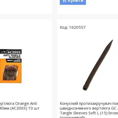
Купити
1620557
ертлюга Orange Anti
Конусний протизакручувач по
 40мм (AC2003) 10 шт
швидкознімного вертлюга GC 
Tangle Sleeves Soft L (15) bro
(коричневий)