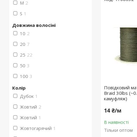
M
2
S
1
Довжина волосіні
10
2
20
7
25
22
50
3
100
3
Повідковий мат
Колір
Braid 30lbs (~0
Дубок
1
камуфляж)
Жовтий
2
14 ₴/м
Жовтий
1
В наявності
Жовтогарячий
1
Тільки оптом