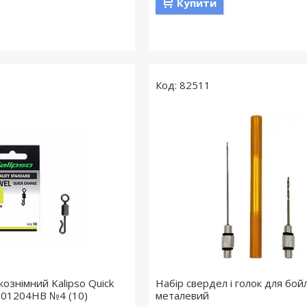
Купити
82511
ознімний Kalipso Quick
Набір свердел і голок для бой
 101204HB №4 (10)
металевий