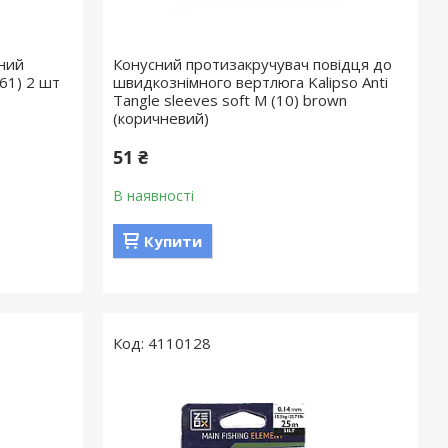
ний
Конусний протизакручувач повідця до
061) 2 шт
швидкознімного вертлюга Kalipso Anti
Tangle sleeves soft M (10) brown
(коричневий)
51 ₴
В наявності
Купити
4110128