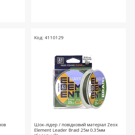
4110129
лов
Шок-лідер / повідковий матеріал Zeox
Element Leader Braid 25м 0.35мм