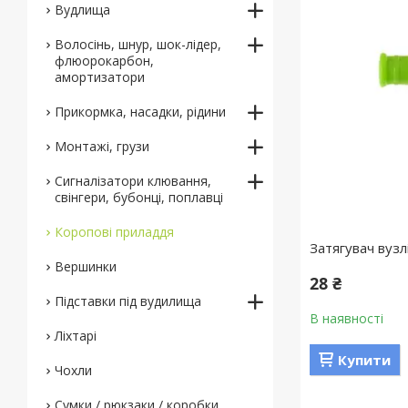
Вудлища
Волосінь, шнур, шок-лідер,
флюорокарбон,
амортизатори
Прикормка, насадки, рідини
Монтажі, грузи
Сигналізатори клювання,
свінгери, бубонці, поплавці
Коропові приладдя
Затягувач вузлі
Вершинки
28 ₴
Підставки під вудилища
В наявності
Ліхтарі
Купити
Чохли
Сумки / рюкзаки / коробки