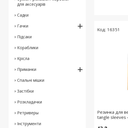
для аксесуарів
Садки
Гачки
16351
Підсаки
Кораблики
Крісла
Приманки
Спальні мішки
Застібки
Розкладачки
Резинка для в
Ретриверы
tangle sleeves
Інструменти