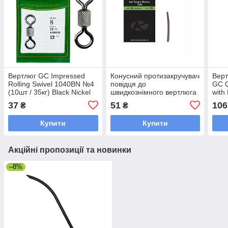
Вертлюг GC Impressed
Конусний протизакручувач
Верт
Rolling Swivel 1040BN №4
повідця до
GC Q
(10шт / 35кг) Black Nickel
швидкознімного вертлюга
with
Kalipso Anti Tangle sleeves
(10ш
37
51
106
₴
₴
soft M (10) brown
(коричневий)
Купити
Купити
Акційні пропозиції та новинки
–8%