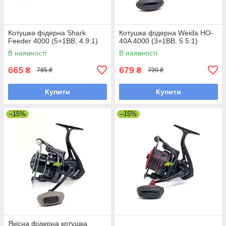
Котушка фідерна Shark
Котушка фідерна Weida HO-
Feeder 4000 (5+1BB, 4.9:1)
40A 4000 (3+1BB, 5.5:1)
В наявності
В наявності
665
679
₴
₴
785 ₴
799 ₴
Купити
Купити
–15%
–15%
Якісна фідерна котушка