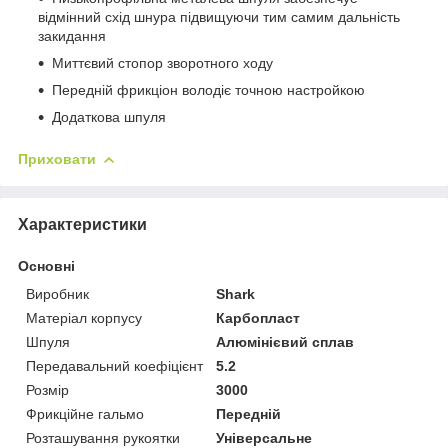
відмінний схід шнура підвищуючи тим самим дальність
закидання
Миттєвий стопор зворотного ходу
Передній фрикціон володіє точною настройкою
Додаткова шпуля
Приховати
Характеристики
Основні
Виробник
Shark
Матеріал корпусу
Карбопласт
Шпуля
Алюмінієвий сплав
Передавальний коефіцієнт
5.2
Розмір
3000
Фрикційне гальмо
Передній
Розташування рукоятки
Універсальне