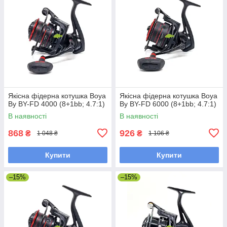
Якісна фідерна котушка Boya
Якісна фідерна котушка Boya
By BY-FD 4000 (8+1bb; 4.7:1)
By BY-FD 6000 (8+1bb; 4.7:1)
В наявності
В наявності
868
926
₴
₴
1 048 ₴
1 106 ₴
Купити
Купити
–15%
–15%