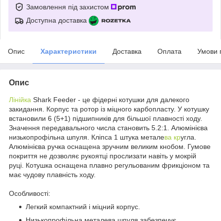
Замовлення під захистом
Доступна доставка
Опис
Характеристики
Доставка
Оплата
Умови 
Опис
Лінійка
Shark Feeder - це фідерні котушки для далекого
закидання. Корпус та ротор із міцного карбопласту. У котушку
встановили 6 (5+1) підшипників для більшої плавності ходу.
Значення передавального числа становить 5.2:1. Алюмінієва
низькопрофільна шпуля. Кліпса 1 штука метале
ва кр
угла.
Алюмінієва ручка оснащена зручним великим кнобом. Гумове
покриття не дозволяє рукоятці прослизати навіть у мокрій
руці. Котушка оснащена плавно регульованим фрикціоном та
має чудову плавність ходу.
Особливості:
Легкий компактний і міцний корпус.
Низькопрофільна металева шпуля забезпечує