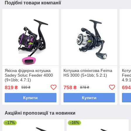
Подібні товари компанії
Якісна фідерна котушка
Котушка спінінгова Feima
Коту
Sadey Soluc Feeder 4000
HS 3000 (5+1bb; 5.2:1)
Feed
(9+1bb; 4.7:1)
4.9:
819
758
694
₴
₴
939 ₴
878 ₴
Купити
Купити
Акційні пропозиції та новинки
–17%
–16%