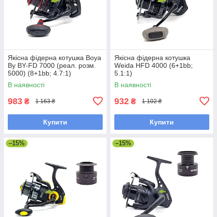
Якісна фідерна котушка Boya
Якісна фідерна котушка
By BY-FD 7000 (реал. розм.
Weida HFD 4000 (6+1bb;
5000) (8+1bb; 4.7:1)
5.1:1)
В наявності
В наявності
983
932
₴
₴
1 163 ₴
1 102 ₴
Купити
Купити
–15%
–15%