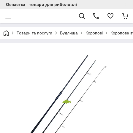
Оснастка - товари для риболовлі
Товари та послуги
Вудлища
Коропові
Коропове ву