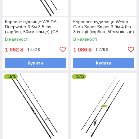
Карпове вудлище WEIDA
Коропове вудилище Weida
Deepwater 3.6м 3.5 lbs
Carp Super Snipet 3.9м 4.0lb
(карбон, 50мм кільце) (CA
3 секції (карбон, 50мм кільце)
076)
(Z-412-390)
В наявності
В наявності
1 062
1 086
₴
₴
1 252 ₴
1 276 ₴
Купити
Купити
–15%
–13%