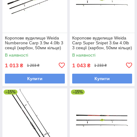
Коропове вудилище Weida
Коропове вудилище Weida
Numberone Carp 3.9м 4.0lb 3
Carp Super Snipet 3.6м 4.0lb
секції (карбон, 50мм кільце)
3 секції (карбон, 50мм кільце)
(G-459-390)
(Z-412-360)
В наявності
В наявності
1 013
1 043
₴
₴
1 203 ₴
1 233 ₴
Купити
Купити
–15%
–15%