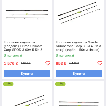
Коропове вудилище
Коропове вудилище Weida
(сподове) Feima Ultimate
Numberone Carp 3.6м 4.0lb 3
Carp SPOD 3.60м 5.5lb 3
секції (карбон, 50мм кільце)
секції (50мм кільце) (8260)
(G-459-360)
В наявності
В наявності
1 576
953
₴
₴
1 906 ₴
1 143 ₴
Купити
Купити
–16%
–15%