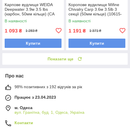
Карпове вудлище WEIDA
Коропове вудилище Mifine
Deepwater 3.9м 3.5 lbs
Chivalry Carp 3.6м 3.5lb 3
(карбон, 50мм кільце) (CA
секції (50мм кільце) (10615-
076)
360)
В наявності
В наявності
1 093
1 191
₴
₴
1 283 ₴
1 371 ₴
Купити
Купити
Показати ще
Про нас
98% позитивних з 192 відгуків за рік
Працює з 23.04.2023
м. Одеса
вул. Гранітна, буд. 1, Одеса, Україна
Контакти