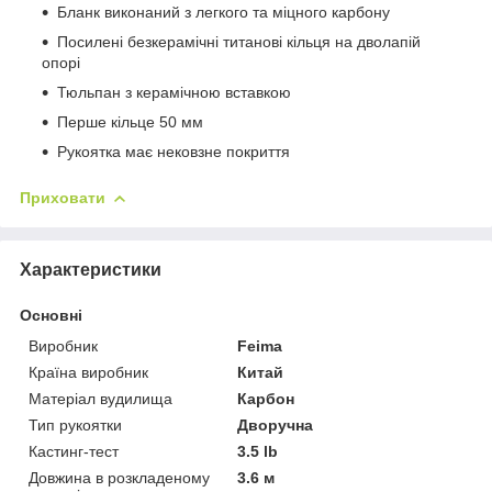
Бланк виконаний з легкого та міцного карбону
Посилені безкерамічні титанові кільця на дволапій
опорі
Тюльпан з керамічною вставкою
Перше кільце 50 мм
Рукоятка має нековзне покриття
Приховати
Характеристики
Основні
Виробник
Feima
Країна виробник
Китай
Матеріал вудилища
Карбон
Тип рукоятки
Дворучна
Кастинг-тест
3.5 lb
Довжина в розкладеному
3.6 м