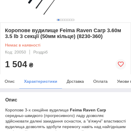
Коропове вудилище Feima Raven Carp 3.60м
3.5 lb 3 секції (50мм кільце) (8230-360)
Немає в наявності
Код: 20050
Роздріб
1 504
₴
Опис
Характеристики
Доставка
Оплата
Умови 
Опис
Коропове 3-х секційне вудилище
Feima Raven Carp
середньо-швидкого (прогресивного) ладу дозволяє
здійснювати далекі закидання оснасток, а "в'яжучі" властивості
вудилища дозволять здобути перемогу навіть над найгіднішим