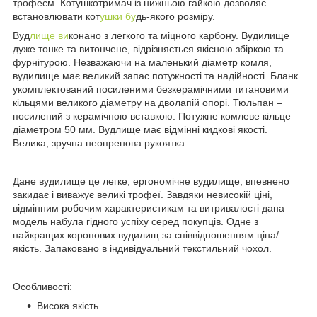
трофеєм. Котушкотримач із нижньою гайкою дозволяє
встановлювати кот
ушки бу
дь-якого розміру.
Вуд
лище ви
конано з легкого та міцного карбону. Вудилище
дуже тонке та витончене, відрізняється якісною збіркою та
фурнітурою. Незважаючи на маленький діаметр комля,
вудилище має великий запас потужності та надійності. Бланк
укомплектований посиленими безкерамічними титановими
кільцями великого діаметру на дволапій опорі. Тюльпан –
посилений з керамічною вставкою. Потужне комлеве кільце
діаметром 50 мм. Вудлище має відмінні кидкові якості.
Велика, зручна неопренова рукоятка.
Дане вудилище це легке, ергономічне вудилище, впевнено
закидає і виважує великі трофеї. Завдяки невисокій ціні,
відмінним робочим характеристикам та витривалості дана
модель набула гідного успіху серед покупців. Одне з
найкращих коропових вудилищ за співвідношенням ціна/
якість. Запаковано в індивідуальний текстильний чохол.
Особливості:
Висока якість