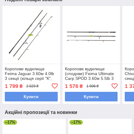
Коропове вудилище
Коропове вудилище
Коро
Feima Jaguar 3.60м 4.0lb
(сподове) Feima Ultimate
Chiv
3 секції (кільця серії "К",
Carp SPOD 3.60м 5.5lb 3
секц
50мм кільце) (8273-360)
секції (50мм кільце) (8260)
(106
1 799
1 576
1 3
₴
₴
2 029 ₴
1 906 ₴
Купити
Купити
Акційні пропозиції та новинки
–17%
–17%