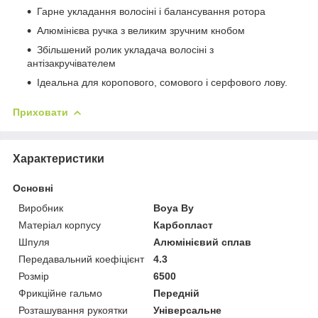
Гарне укладання волосіні і балансування ротора
Алюмінієва ручка з великим зручним кнобом
Збільшений ролик укладача волосіні з
антізакручівателем
Ідеальна для коропового, сомового і серфового лову.
Приховати
Характеристики
Основні
Виробник
Boya By
Матеріал корпусу
Карбопласт
Шпуля
Алюмінієвий сплав
Передавальний коефіцієнт
4.3
Розмір
6500
Фрикційне гальмо
Передній
Розташування рукоятки
Універсальне