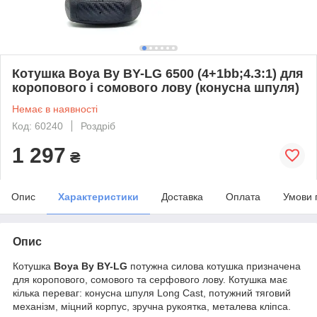
Котушка Boya By BY-LG 6500 (4+1bb;4.3:1) для
коропового і сомового лову (конусна шпуля)
Немає в наявності
Код: 60240
Роздріб
1 297
₴
Опис
Характеристики
Доставка
Оплата
Умови 
Опис
Котушка
Boya By BY-LG
потужна силова котушка призначена
для коропового, сомового та серфового лову. Котушка має
кілька переваг: конусна шпуля Long Cast, потужний тяговий
механізм, міцний корпус, зручна рукоятка, металева кліпса.