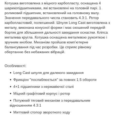
Котушка виготовлена з міцного карбопласту, оснащена 4
шарикопідшипниками, які встановлені на головній парі. 1
роликовий підшипник, встановлений на головному валу.
Значення передавального числа становить 4.3:1. Ротор
карбопластовий, полегшений. Шпуля Long Cast виготовлена з
металу, виконана конусної форми і має скошений передній
бортик для збільшення дальності закидання оснастки. Кліпса
металева кругла. Котушка оснащена металевою рукояткою і
зручним кнобом. Механізм пройшов комп'ютерне
балансування під час розробки. Це сприяє рівному
обертанню без небажаних вібрацій.
Особливості:
Long Cast шпуля для далекого закидання
Фрикціон "послаблюється" за повних 1.5 обороти
4+1 підшипники з нержавіючої сталі
Міцний графітовий корпус і ротор
Потужний тяговий механізм з передавальним
відношенням 4.3:1
Миттєвий стопор зворотного ходу