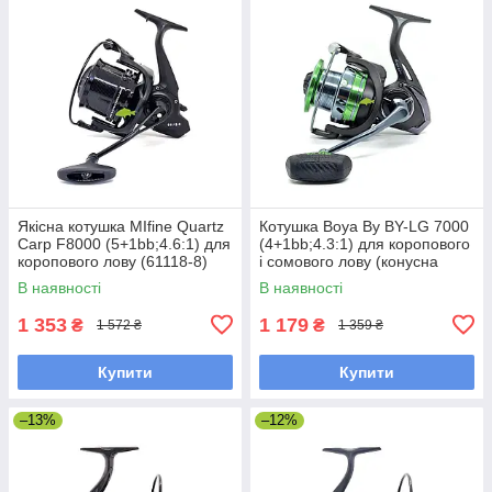
Якісна котушка MIfine Quartz
Котушка Boya By BY-LG 7000
Carp F8000 (5+1bb;4.6:1) для
(4+1bb;4.3:1) для коропового
коропового лову (61118-8)
і сомового лову (конусна
шпуля)
В наявності
В наявності
1 353
1 179
₴
₴
1 572 ₴
1 359 ₴
Купити
Купити
–13%
–12%