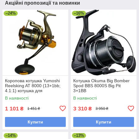
Акційні пропозиції та новинки
–24%
–16%
Коропова котушка Yumoshi
Котушка Okuma Big Bomber
Reelsking AT 8000 (13+1bb;
Spod BBS 8000S Big Pit
4.1:1) котушка для
3+1BB
коропового лову, конусна
В наявності
В наявності
шпуля
1 101
3 310
₴
₴
1 451 ₴
3 950 ₴
Купити
Купити
–14%
–13%