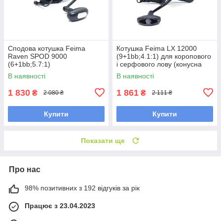
Сподова котушка Feima
Котушка Feima LX 12000
Raven SPOD 9000
(9+1bb;4.1:1) для коропового
(6+1bb;5.7:1)
і серфового лову (конусна
шпуля)
В наявності
В наявності
1 830
1 861
₴
₴
2 080 ₴
2 111 ₴
Купити
Купити
Показати ще
Про нас
98% позитивних з 192 відгуків за рік
Працює з 23.04.2023