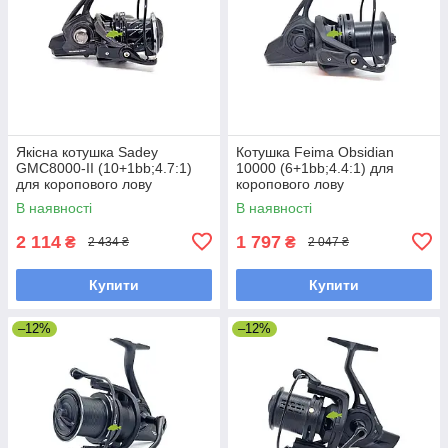
Якісна котушка Sadey
Котушка Feima Obsidian
GMC8000-II (10+1bb;4.7:1)
10000 (6+1bb;4.4:1) для
для коропового лову
коропового лову
(конусна шпуля)
В наявності
В наявності
2 114
1 797
₴
₴
2 434 ₴
2 047 ₴
Купити
Купити
–12%
–12%