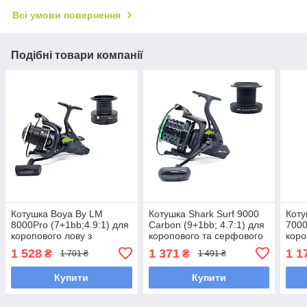
Всі умови повернення
Подібні товари компанії
Котушка Boya By LM
Котушка Shark Surf 9000
Коту
8000Pro (7+1bb;4.9:1) для
Carbon (9+1bb; 4.7:1) для
7000
коропового лову з
коропового та серфового
коро
бейтранером (2 металеві
лову (конусна шпуля)
лову
1 528
1 371
1 1
₴
₴
1 701 ₴
1 491 ₴
шпулі)
Купити
Купити