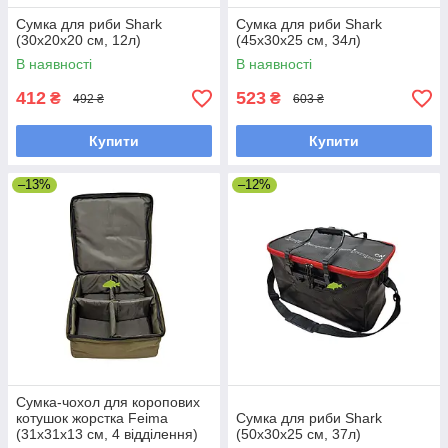
Сумка для риби Shark
Сумка для риби Shark
(30х20х20 см, 12л)
(45х30х25 см, 34л)
В наявності
В наявності
412
523
₴
₴
492 ₴
603 ₴
Купити
Купити
–13%
–12%
Сумка-чохол для коропових
котушок жорстка Feima
Сумка для риби Shark
(31х31х13 см, 4 відділення)
(50х30х25 см, 37л)