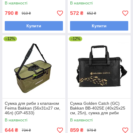
(GP-1277)
В наявності
В наявності
790
572
₴
₴
910 ₴
652 ₴
Купити
Купити
–12%
–12%
Сумка для риби з клапаном
Сумка Golden Catch (GC)
Feima Bakkan (56х31х27 см,
Bakkan ВВ-4025E (40х25х25
46л) (GP-4533)
см, 25л), сумка для риби
В наявності
В наявності
644
859
₴
₴
734 ₴
979 ₴