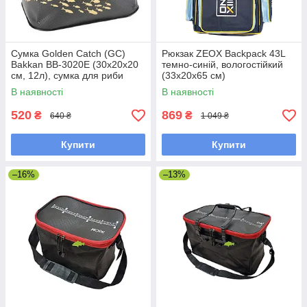
Сумка Golden Catch (GC)
Рюкзак ZEOX Backpack 43L
Bakkan ВВ-3020E (30х20х20
темно-синій, вологостійкий
см, 12л), сумка для риби
(33х20х65 см)
В наявності
В наявності
520
869
₴
₴
640 ₴
1 049 ₴
Купити
Купити
–16%
–13%