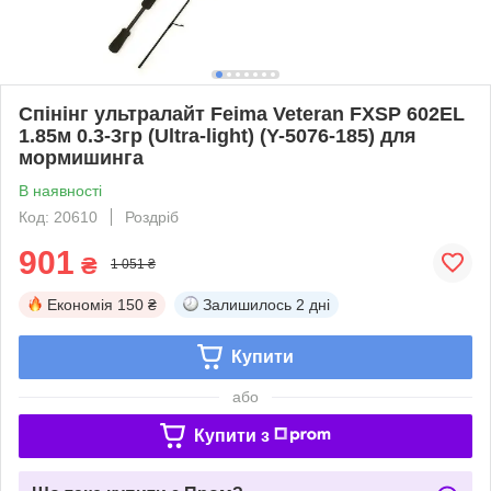
Спінінг ультралайт Feima Veteran FXSP 602EL
1.85м 0.3-3гр (Ultra-light) (Y-5076-185) для
мормишинга
В наявності
Код: 20610
Роздріб
901
₴
1 051 ₴
Економія
150 ₴
Залишилось
2 дні
Купити
або
Купити з