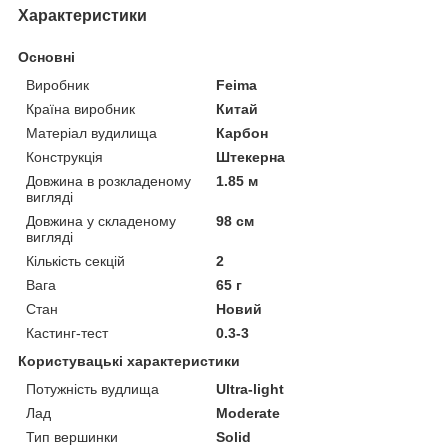
Характеристики
Основні
Виробник
Feima
Країна виробник
Китай
Матеріал вудилища
Карбон
Конструкція
Штекерна
Довжина в розкладеному
1.85 м
вигляді
Довжина у складеному
98 см
вигляді
Кількість секцій
2
Вага
65 г
Стан
Новий
Кастинг-тест
0.3-3
Користувацькі характеристики
Потужність вудлища
Ultra-light
Лад
Moderate
Тип вершинки
Solid