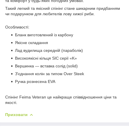
та комфорт у будь-яких погодних умовах.
Такий легкий та якісний спінінг стане шикарним придбанням
чи подарунком для любителів лову хижої риби.
Особливості:
Бланк виготовлений із карбону
Якісне складання
Лад вудилища середній (параболік)
Високоякісні кільця SIC серії «K»
Вершинка — вставка солід (solid)
З'єднання колін за типом Over Steek
Ручка рознесена EVA
Спінінг Feima Veteran це найкраще співвідношення ціни та
якості.
Приховати