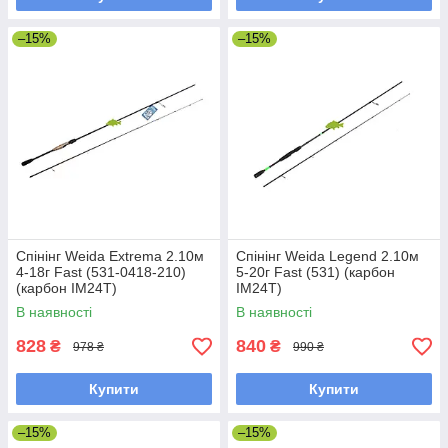
–15%
–15%
Спінінг Weida Extrema 2.10м
Спінінг Weida Legend 2.10м
4-18г Fast (531-0418-210)
5-20г Fast (531) (карбон
(карбон IM24T)
IM24T)
В наявності
В наявності
828
840
₴
₴
978 ₴
990 ₴
Купити
Купити
–15%
–15%