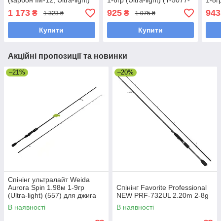
(карбон IM-12, Ultra-light)
1-6гр (Ultra-light) (Y-5077-
1-8гр
(5038)
185)
198)
1 173
925
943
₴
₴
1 323 ₴
1 075 ₴
Купити
Купити
Акційні пропозиції та новинки
–21%
–20%
Спінінг ультралайт Weida
Aurora Spin 1.98м 1-9гр
Спінінг Favorite Professional
(Ultra-light) (557) для джига
NEW PRF-732UL 2.20m 2-8g
В наявності
В наявності