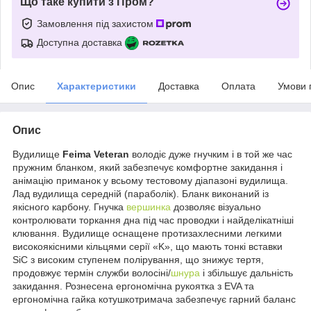
Що таке купити з Пром?
Замовлення під захистом
Доступна доставка
Опис
Характеристики
Доставка
Оплата
Умови 
Опис
Вудилище
Feima Veteran
володіє дуже гнучким і в той же час
пружним бланком, який забезпечує комфортне закидання і
анімацію приманок у всьому тестовому діапазоні вудилища.
Лад вудилища середній (параболік). Бланк виконаний із
якісного карбону. Гнучка
вершинка
дозволяє візуально
контролювати торкання дна під час проводки і найделікатніші
клювання. Вудилище оснащене протизахлесними легкими
високоякісними кільцями серії «K», що мають тонкі вставки
SiC з високим ступенем полірування, що знижує тертя,
продовжує термін служби волосіні/
шнура
і збільшує дальність
закидання. Рознесена ергономічна рукоятка з EVA та
ергономічна гайка котушкотримача забезпечує гарний баланс