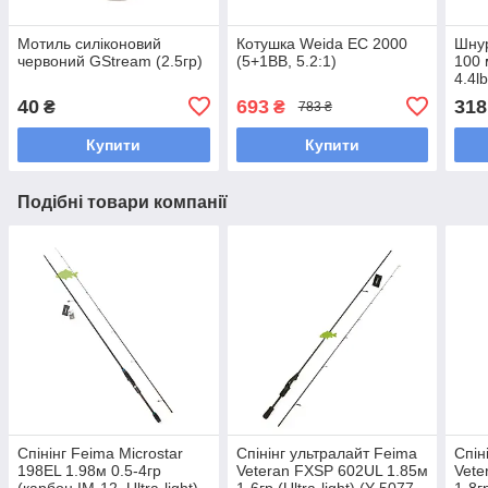
Мотиль силіконовий
Котушка Weida EC 2000
Шнур
червоний GStream (2.5гр)
(5+1BB, 5.2:1)
100 
4.4l
шнур
40
693
318
₴
₴
783 ₴
мікр
Купити
Купити
Подібні товари компанії
Спінінг Feima Microstar
Спінінг ультралайт Feima
Спін
198EL 1.98м 0.5-4гр
Veteran FXSP 602UL 1.85м
Vete