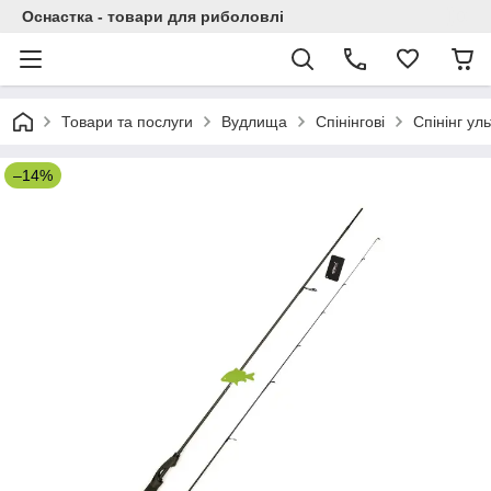
Оснастка - товари для риболовлі
Товари та послуги
Вудлища
Спінінгові
Спінінг ул
–14%