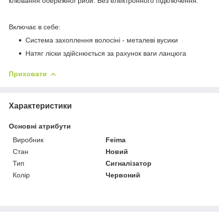
клювання обережної риби. Без електронного підключення.
Включає в себе:
Система захоплення волосіні - металеві вусики
Натяг ліски здійснюється за рахунок ваги ланцюга
Приховати
Характеристики
Основні атрибути
Виробник
Feima
Стан
Новий
Тип
Сигналізатор
Колір
Червоний