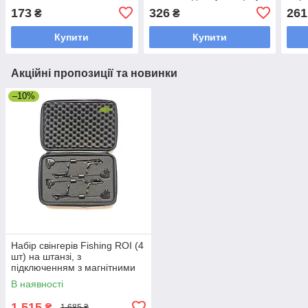
(кол.: червоний, синій,
173
326
261
₴
₴
жовтий, зелений)
Купити
Купити
Акційні пропозиції та новинки
–10%
Набір свінгерів Fishing ROI (4
шт) на штанзі, з
підключенням з магнітними
кульками
В наявності
1 515
₴
1 685 ₴