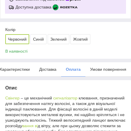
Доступна доставка
Колір
Червоний
Синій
Зелений
Жовтий
В наявності
Характеристики
Доставка
Оплата
Умови повернення
Опис
Свінгер
– це механічний
сигналізатор
клювання, призначений
для забезпечення натягу волосіні, а також для візуальної
індикації паклювання. Для фіксації волосіні в даній моделі
використовуються металеві вусики, які надійно кріпляться і не
ушкоджують волосінь. Тяжкий велосипедний ланцюг виключає
розгойду
вання ві
д вітру, але при цьому дозволяє стежити за