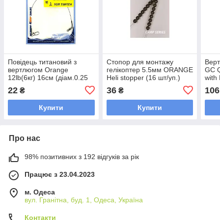
Повідець титановий з
Стопор для монтажу
Верт
вертлюгом Orange
гелікоптер 5.5мм ORANGE
GC Q
12lb(6кг) 16см (діам.0.25
Heli stopper (16 шт/уп.)
with
мм) (1шт/уп) F1216
(AC2010)
(10ш
22
36
106
₴
₴
Ukrspin Spinning Titaniun
Leader
Купити
Купити
Про нас
98% позитивних з 192 відгуків за рік
Працює з 23.04.2023
м. Одеса
вул. Гранітна, буд. 1, Одеса, Україна
Контакти