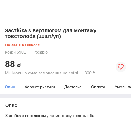
Застібка з вертлюгом для монтажу
товстолоба (10шт/уп)
Немає в наявності
Код: 45901
Роздріб
88
₴
Мінімальна сума замовлення на сайті — 300 ₴
Опис
Характеристики
Доставка
Оплата
Умови п
Опис
Застібка з вертлюгом для монтажу товстолоба