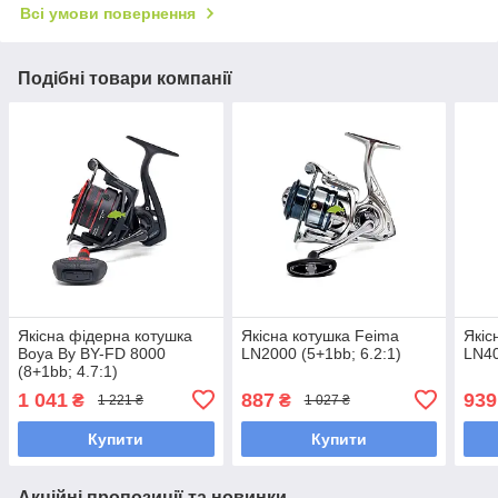
Всі умови повернення
Подібні товари компанії
Якісна фідерна котушка
Якісна котушка Feima
Якіс
Boya By BY-FD 8000
LN2000 (5+1bb; 6.2:1)
LN40
(8+1bb; 4.7:1)
1 041
887
939
₴
₴
1 221 ₴
1 027 ₴
Купити
Купити
Акційні пропозиції та новинки