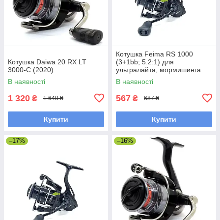
Котушка Feima RS 1000
Котушка Daiwa 20 RX LT
(3+1bb; 5.2:1) для
3000-C (2020)
ультралайта, мормишинга
В наявності
В наявності
1 320
567
₴
₴
1 640 ₴
687 ₴
Купити
Купити
–17%
–16%