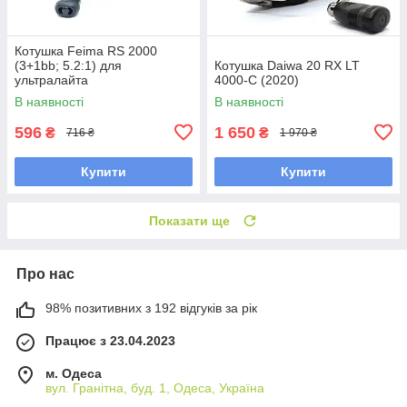
Котушка Feima RS 2000
(3+1bb; 5.2:1) для
Котушка Daiwa 20 RX LT
ультралайта
4000-C (2020)
В наявності
В наявності
596
1 650
₴
₴
716 ₴
1 970 ₴
Купити
Купити
Показати ще
Про нас
98% позитивних з 192 відгуків за рік
Працює з 23.04.2023
м. Одеса
вул. Гранітна, буд. 1, Одеса, Україна