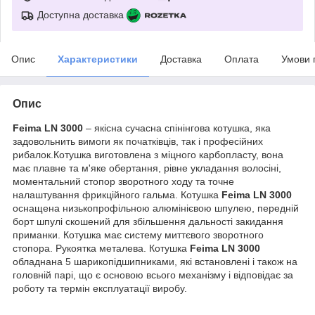
Доступна доставка
Опис
Характеристики
Доставка
Оплата
Умови 
Опис
Feima LN
3000
– якісна сучасна спінінгова котушка, яка
задовольнить вимоги як початківців, так і професійних
рибалок.Котушка виготовлена ​​з міцного карбопласту, вона
має плавне та м'яке обертання, рівне укладання волосіні,
моментальний стопор зворотного ходу та точне
налаштування фрикційного гальма. Котушка
Feima LN 3000
оснащена низькопрофільною алюмінієвою шпулею, передній
борт шпулі скошений для збільшення дальності закидання
приманки. Котушка має систему миттєвого зворотного
стопора. Рукоятка металева. Котушка
Feima LN
3000
обладнана 5 шарикопідшипниками, які встановлені і також на
головній парі, що є основою всього механізму і відповідає за
роботу та термін експлуатації виробу.