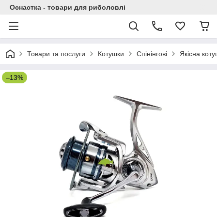
Оснастка - товари для риболовлі
Товари та послуги
Котушки
Спінінгові
Якісна коту
–13%