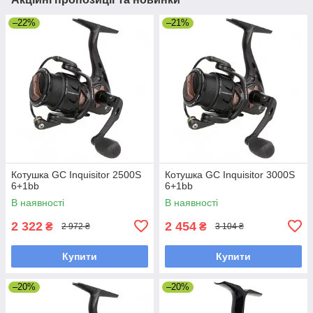
–22%
–21%
Котушка GC Inquisitor 2500S
Котушка GC Inquisitor 3000S
6+1bb
6+1bb
В наявності
В наявності
2 322
2 454
₴
₴
2 972 ₴
3 104 ₴
Купити
Купити
–20%
–20%