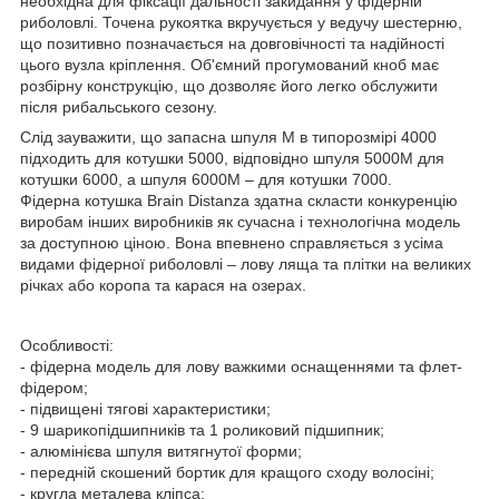
необхідна для фіксації дальності закидання у фідерній
риболовлі. Точена рукоятка вкручується у ведучу шестерню,
що позитивно позначається на довговічності та надійності
цього вузла кріплення. Об'ємний прогумований кноб має
розбірну конструкцію, що дозволяє його легко обслужити
після рибальського сезону.
Слід зауважити, що запасна шпуля M в типорозмірі 4000
підходить для котушки 5000, відповідно шпуля 5000M для
котушки 6000, а шпуля 6000M – для котушки 7000.
Фідерна котушка Brain Distanza здатна скласти конкуренцію
виробам інших виробників як сучасна і технологічна модель
за доступною ціною. Вона впевнено справляється з усіма
видами фідерної риболовлі – лову ляща та плітки на великих
річках або коропа та карася на озерах.
Особливості:
- фідерна модель для лову важкими оснащеннями та флет-
фідером;
- підвищені тягові характеристики;
- 9 шарикопідшипників та 1 роликовий підшипник;
- алюмінієва шпуля витягнутої форми;
- передній скошений бортик для кращого сходу волосіні;
- кругла металева кліпса;