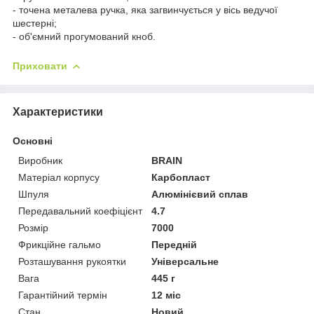
- точена металева ручка, яка загвинчується у вісь ведучої
шестерні;
- об'ємний прогумований кноб.
Приховати
Характеристики
Основні
Виробник
BRAIN
Матеріал корпусу
Карбопласт
Шпуля
Алюмінієвий сплав
Передавальний коефіцієнт
4.7
Розмір
7000
Фрикційне гальмо
Передній
Розташування рукоятки
Універсальне
Вага
445 г
Гарантійний термін
12 міс
Стан
Новий