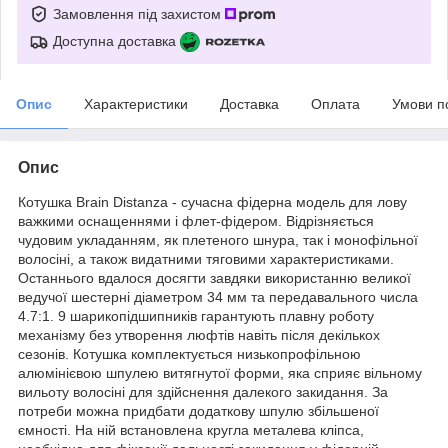
Замовлення під захистом
Доступна доставка
Опис
Характеристики
Доставка
Оплата
Умови п
Опис
Котушка Brain Distanza - сучасна фідерна модель для лову
важкими оснащеннями і флет-фідером. Відрізняється
чудовим укладанням, як плетеного шнура, так і монофільної
волосіні, а також видатними тяговими характеристиками.
Останнього вдалося досягти завдяки використанню великої
ведучої шестерні діаметром 34 мм та передавального числа
4.7:1. 9 шарикопідшипників гарантують плавну роботу
механізму без утворення люфтів навіть після декількох
сезонів. Котушка комплектується низькопрофільною
алюмінієвою шпулею витягнутої форми, яка сприяє вільному
вильоту волосіні для здійснення далекого закидання. За
потреби можна придбати додаткову шпулю збільшеної
ємності. На ній встановлена ​​кругла металева кліпса,