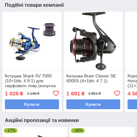
Подібні товари компанії
Котушка Shark XV 7000
Катушка Brain Classic SE
Коро
(10+1bb; 4.9:1) для
6000S (4+1bb; 4.7:1)
Hori
серфового лову (конусна
(11+
шпуля) (морської
1 026
1 681
4 5
₴
₴
1 136 ₴
1 851 ₴
риболовлі)
Купити
Купити
Акційні пропозиції та новинки
–17%
–16%