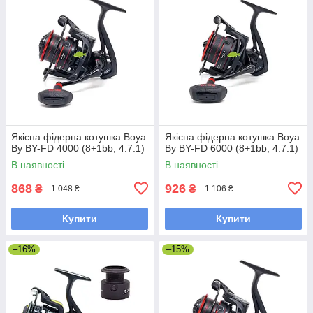
Якісна фідерна котушка Boya
Якісна фідерна котушка Boya
By BY-FD 4000 (8+1bb; 4.7:1)
By BY-FD 6000 (8+1bb; 4.7:1)
В наявності
В наявності
868
926
₴
₴
1 048 ₴
1 106 ₴
Купити
Купити
–16%
–15%