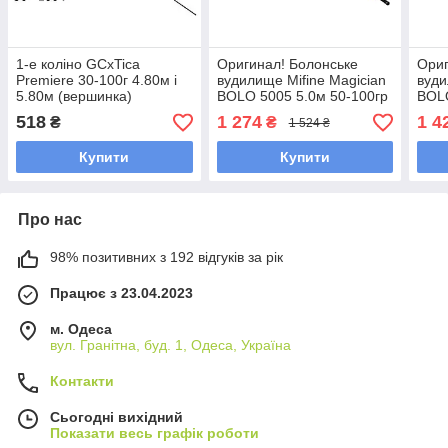
1-е коліно GCxTica
Оригинал! Болонське
Ориг
Premiere 30-100г 4.80м і
вудилище Mifine Magician
вуди
5.80м (вершинка)
BOLO 5005 5.0м 50-100гр
BOLO
(10319), вудилище під
(402
518
1 274
1 4
₴
₴
1 524 ₴
боковий кивок
боко
Купити
Купити
Про нас
98% позитивних з 192 відгуків за рік
Працює з 23.04.2023
м. Одеса
вул. Гранітна, буд. 1, Одеса, Україна
Контакти
Сьогодні вихідний
Показати весь графік роботи