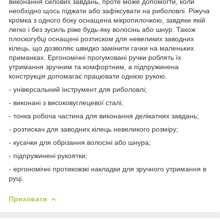
виконання силових завдань, проте може допомогти, коли
необхідно щось піджати або зафіксувати на риболовлі. Ріжуча
кромка з одного боку оснащена мікропилочкою, завдяки якій
легко і без зусиль ріже будь-яку волосінь або шнур. Також
плоскогубці оснащені розтиском для невеликих заводних
кілець, що дозволяє швидко замінити гачки на маленьких
приманках. Ергономічні прогумовані ручки роблять їх
утримання зручним та комфортним, а підпружинена
конструкція допомагає працювати однією рукою.
- універсальний інструмент для риболовлі;
- виконані з високовуглецевої сталі;
- тонка робоча частина для виконання делікатних завдань;
- розтискач для заводних кілець невеликого розміру;
- кусачки для обрізання волосіні або шнура;
- підпружинені рукоятки;
- ергономічні протиковзкі накладки для зручного утримання в
руці.
Приховати