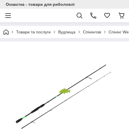
Оснастка - товари для риболовлі
Товари та послуги
Вудлища
Спінінгові
Спінінг We