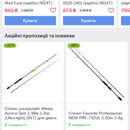
Mod.Fast (карбон IM24T)
0520-240) (карбон IM24T)
(кар
943
874
755
₴
₴
1 063 ₴
1 024 ₴
Купити
Купити
Акційні пропозиції та новинки
–21%
–20%
Спінінг ультралайт Weida
Aurora Spin 1.98м 1-9гр
Спінінг Favorite Professional
(Ultra-light) (557) для джига
NEW PRF-732UL 2.20m 2-8g
В наявності
В наявності