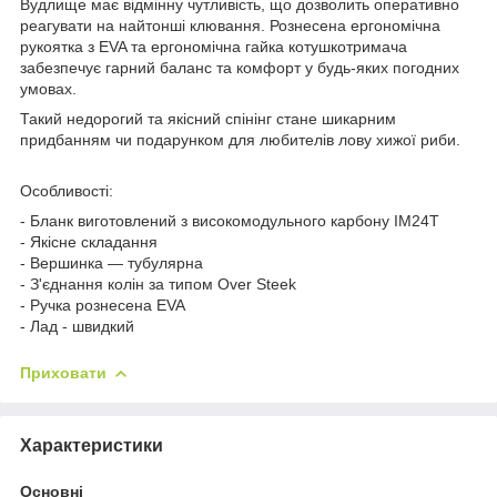
Вудлище має відмінну чутливість, що дозволить оперативно
реагувати на найтонші клювання. Рознесена ергономічна
рукоятка з EVA та ергономічна гайка котушкотримача
забезпечує гарний баланс та комфорт у будь-яких погодних
умовах.
Такий недорогий та якісний спінінг стане шикарним
придбанням чи подарунком для любителів лову хижої риби.
Особливості:
- Бланк виготовлений з високомодульного карбону IM24T
- Якісне складання
- Вершинка — тубулярна
- З'єднання колін за типом Over Steek
- Ручка рознесена EVA
- Лад - швидкий
Приховати
Характеристики
Основні