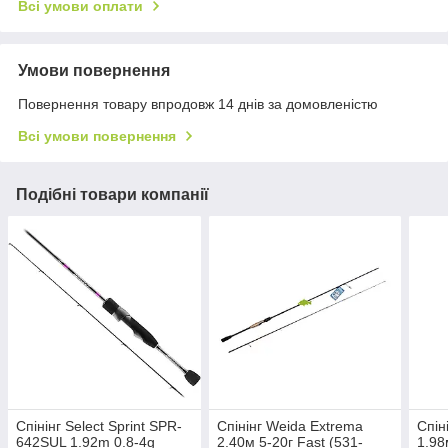
Всі умови оплати
Умови повернення
Повернення товару впродовж 14 днів за домовленістю
Всі умови повернення
Подібні товари компанії
Спінінг Select Sprint SPR-
Спінінг Weida Extrema
Спін
642SUL 1.92m 0.8-4g
2.40м 5-20г Fast (531-
1.98