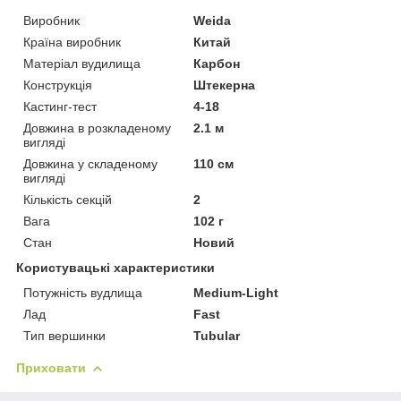
Виробник
Weida
Країна виробник
Китай
Матеріал вудилища
Карбон
Конструкція
Штекерна
Кастинг-тест
4-18
Довжина в розкладеному
2.1 м
вигляді
Довжина у складеному
110 см
вигляді
Кількість секцій
2
Вага
102 г
Стан
Новий
Користувацькі характеристики
Потужність вудлища
Medium-Light
Лад
Fast
Тип вершинки
Tubular
Приховати