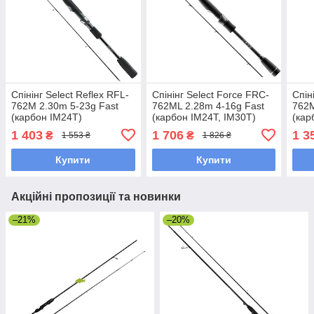
Спінінг Select Reflex RFL-
Спінінг Select Force FRC-
Спін
762M 2.30m 5-23g Fast
762ML 2.28m 4-16g Fast
762M
(карбон IM24T)
(карбон IM24T, IM30Т)
(кар
1 403
1 706
1 3
₴
₴
1 553 ₴
1 826 ₴
Купити
Купити
Акційні пропозиції та новинки
–21%
–20%