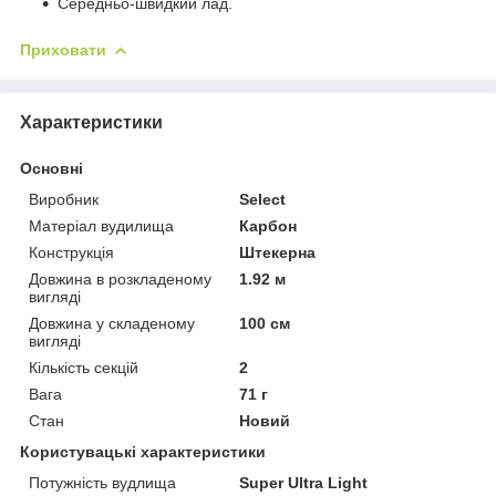
Середньо-швидкий лад.
Приховати
Характеристики
Основні
Виробник
Select
Матеріал вудилища
Карбон
Конструкція
Штекерна
Довжина в розкладеному
1.92 м
вигляді
Довжина у складеному
100 см
вигляді
Кількість секцій
2
Вага
71 г
Стан
Новий
Користувацькі характеристики
Потужність вудлища
Super Ultra Light