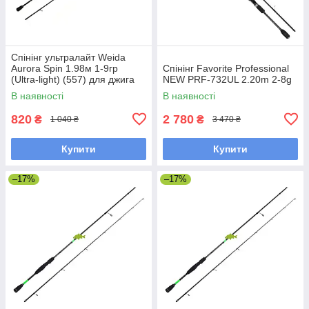
Спінінг ультралайт Weida
Aurora Spin 1.98м 1-9гр
Спінінг Favorite Professional
(Ultra-light) (557) для джига
NEW PRF-732UL 2.20m 2-8g
В наявності
В наявності
820
2 780
₴
₴
1 040 ₴
3 470 ₴
Купити
Купити
–17%
–17%