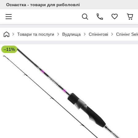
Оснастка - товари для риболовлі
Товари та послуги
Вудлища
Спінінгові
Спінінг Se
–11%