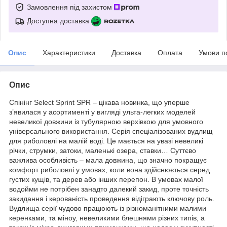
Замовлення під захистом
Доступна доставка
Опис
Характеристики
Доставка
Оплата
Умови п
Опис
Спінінг Select Sprint SPR – цікава новинка, що уперше
з’явилася у асортименті у вигляді ульта-легких моделей
невеликої довжини із тубулярною верхівкою для умовного
універсального використання. Серія спеціалізованих вудлищ
для риболовлі на малій воді. Це мається на увазі невеликі
річки, струмки, затоки, маленькі озера, ставки… Суттєво
важлива особливість – мала довжина, що значно покращує
комфорт риболовлі у умовах, коли вона здійснюється серед
густих кущів, та дерев або інших перепон. В умовах малої
водойми не потрібен занадто далекий закид, проте точність
закидання і керованість проведення відіграють ключову роль.
Вудлища серії чудово працюють із різноманітними малими
керенками, та міноу, невеликими блешнями різних типів, а