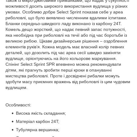
також із мікро-джиговими приманками, що надає у сукупності
можливості досить широкого використання вудлища у різних
умовах. Особливо добре Select Sprint показав себе у ареа
риболовлі, що було виявлено численним вдалими іспитами.
Бланки середньо-швидкого ладу виконано із карбону 24T.
Комель дещо жорсткий, що надає певний запас потужності,
яка необхідна при риболовлі на течії або під час боротьби із
великою рибою. Цікаве дизайнерське рішення – оздоблення
елементів руків’я. Кожна модель має власний колір певних
деталей, що дозолить під час ареа сесії швидко заміняти
вудлище, орієнтуючись на його кольорове маркування.
Спінінг Select Sprint SPR впевнено можна рекомендувати
дітям, які прагнуть зробити перші кроки в опануванні
мистецтва риболовлі. Проте і досвідчені рибалки можуть
здобути масу приємних вражень від риболовлі із цим чудовим
вудлищем.
Особливості:
Висока якість складання;
Матеріал карбон 24T;
Тубулярна вершинка;