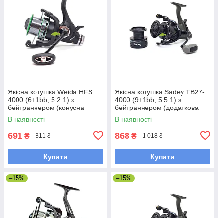
Якісна котушка Weida HFS
Якісна котушка Sadey TB27-
4000 (6+1bb; 5.2:1) з
4000 (9+1bb; 5.5:1) з
бейтраннером (конусна
бейтраннером (додаткова
шпуля)
шпуля)
В наявності
В наявності
691
868
₴
₴
811 ₴
1 018 ₴
Купити
Купити
–15%
–15%