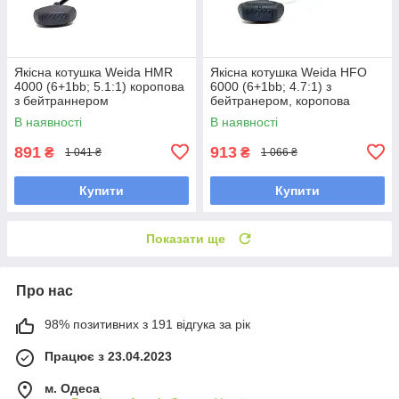
Якісна котушка Weida HMR
Якісна котушка Weida HFO
4000 (6+1bb; 5.1:1) коропова
6000 (6+1bb; 4.7:1) з
з бейтраннером
бейтранером, коропова
котушка
В наявності
В наявності
891
913
₴
₴
1 041 ₴
1 066 ₴
Купити
Купити
Показати ще
Про нас
98% позитивних з 191 відгука за рік
Працює з 23.04.2023
м. Одеса