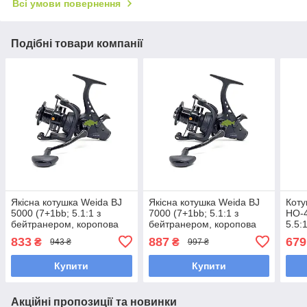
Всі умови повернення
Подібні товари компанії
Якісна котушка Weida BJ
Якісна котушка Weida BJ
Коту
5000 (7+1bb; 5.1:1 з
7000 (7+1bb; 5.1:1 з
HO-4
бейтранером, коропова
бейтранером, коропова
5.5:
котушка (конусна шпуля)
котушка (конусна шпуля)
833
887
679
₴
₴
943 ₴
997 ₴
Купити
Купити
Акційні пропозиції та новинки