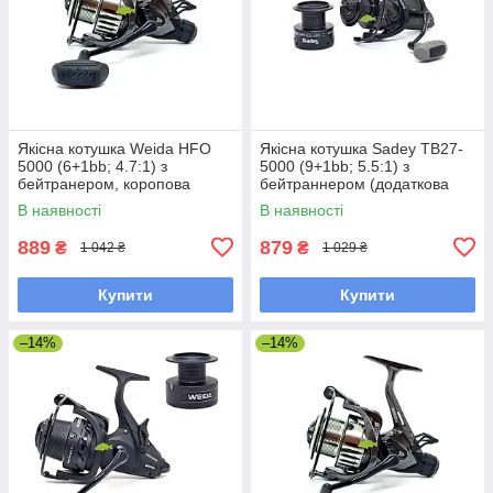
Якісна котушка Weida HFO
Якісна котушка Sadey TB27-
5000 (6+1bb; 4.7:1) з
5000 (9+1bb; 5.5:1) з
бейтранером, коропова
бейтраннером (додаткова
котушка
шпуля)
В наявності
В наявності
889
879
₴
₴
1 042 ₴
1 029 ₴
Купити
Купити
–14%
–14%