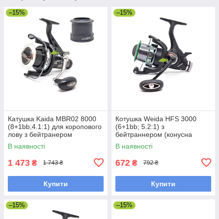
–15%
–15%
Катушка Kaida MBR02 8000
Котушка Weida HFS 3000
(8+1bb;4.1:1) для коропового
(6+1bb; 5.2:1) з
лову з бейтранером
бейтраннером (конусна
(додаткова шпуля)
шпуля)
В наявності
В наявності
1 473
672
₴
₴
1 743 ₴
792 ₴
Купити
Купити
–15%
–15%