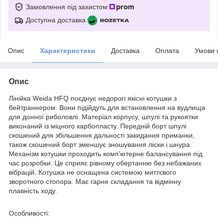
Замовлення під захистом
Доступна доставка
Опис
Характеристики
Доставка
Оплата
Умови 
Опис
Лінійка Weida HFQ поєднує недорогі якісні котушки з
бейтраннером. Вони підійдуть для встановлення на вудлища
для донної риболовлі. Матеріал корпусу, шпулі та рукоятки
виконаний із міцного карбопласту. Передній борт шпулі
скошений для збільшення дальності закидання приманки,
також скошений борт зменшує зношування ліски і шнура.
Механізм котушки проходить комп'ютерне балансування під
час розробки. Це сприяє рівному обертанню без небажаних
вібрацій. Котушка не оснащена системою миттєвого
зворотного стопора. Має гарне складання та відмінну
плавність ходу.
Особливості: