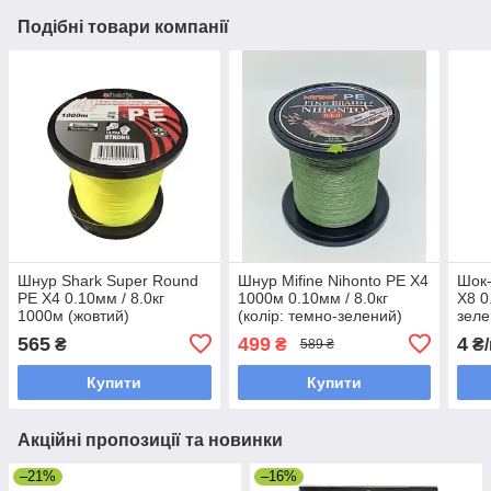
Подібні товари компанії
Шнур Shark Super Round
Шнур Mifine Nihonto PE X4
Шок-
PE X4 0.10мм / 8.0кг
1000м 0.10мм / 8.0кг
X8 0
1000м (жовтий)
(колір: темно-зелений)
зеле
565
499
4
₴
₴
₴/
589 ₴
Купити
Купити
Акційні пропозиції та новинки
–21%
–16%