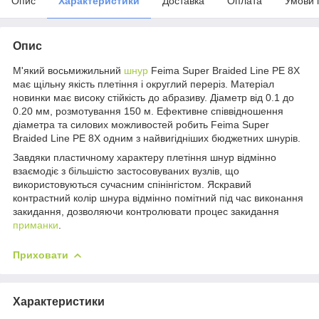
Опис
Характеристики
Доставка
Оплата
Умови 
Опис
М'який восьмижильний
шнур
Feima Super Braided Line PE 8X
має щільну якість плетіння і округлий переріз. Матеріал
новинки має високу стійкість до абразиву. Діаметр від 0.1 до
0.20 мм, розмотування 150 м. Ефективне співвідношення
діаметра та силових можливостей робить Feima Super
Braided Line PE 8X одним з найвигідніших бюджетних шнурів.
Завдяки пластичному характеру плетіння шнур відмінно
взаємодіє з більшістю застосовуваних вузлів, що
використовуються сучасним спінінгістом. Яскравий
контрастний колір шнура відмінно помітний під час виконання
закидання, дозволяючи контролювати процес закидання
приманки
.
Приховати
Характеристики