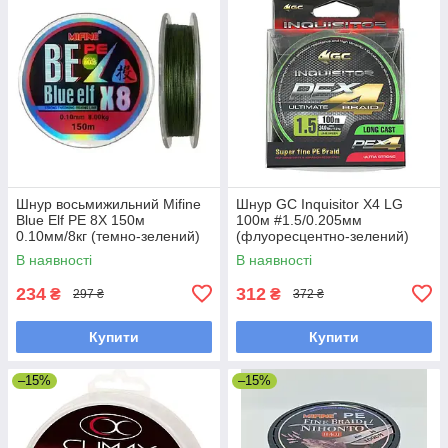
Шнур восьмижильний Mifine
Шнур GC Inquisitor X4 LG
Blue Elf PE 8X 150м
100м #1.5/0.205мм
0.10мм/8кг (темно-зелений)
(флуоресцентно-зелений)
В наявності
В наявності
234
312
₴
₴
297 ₴
372 ₴
Купити
Купити
–15%
–15%