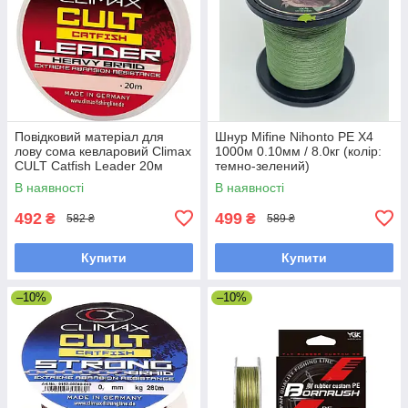
Повідковий матеріал для
Шнур Mifine Nihonto PE X4
лову сома кевларовий Climax
1000м 0.10мм / 8.0кг (колір:
CULT Catfish Leader 20м
темно-зелений)
0.8мм 80кг (зелений)
В наявності
В наявності
(сомовий)
492
499
₴
₴
582 ₴
589 ₴
Купити
Купити
–10%
–10%