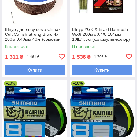
Шнур для лову сома Climax
Шнур YGK X-Braid Bornrush
Cult Catfish Strong Braid 4x
WX8 200м #0.4/0.104мм
280м 0.40мм 40кг (сомовий
10lb/4.5кг (кол.:мультиколор)
шнур)
В наявності
В наявності
1 311
1 536
₴
₴
1 461 ₴
1 706 ₴
Купити
Купити
–10%
–10%