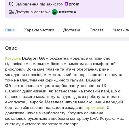
Замовлення під захистом
Доступна доставка
Опис
Характеристики
Доставка
Оплата
Умови п
Опис
Котушка
Dr.Agon GA
– бюджетна модель, яка повністю
відповідає мінімальним базовим вимогам для комфортної
риболовлі. Вона має плавне та м'яке обертання, рівне
укладання волосіні, моментальний стопор зворотного ходу та
точне налаштування фрикційного гальма.
Dr.Agon
GA
виготовлена з міцного карбопласту, оснащена 13
шарикопідшипниками, які встановлені на головній парі, що є
основою всього механізму та відповідає за роботу та термін
експлуатації виробу. Металева шпуля має скошений передній
борт для збільшення дальності закидання
приманки
. Є
додаткова шпуля з карбопласту. Котушка оснащена
металевою рукояткою з кнобом із матеріалу EVA. Котушка має
систему миттєвого зворотного стопора.