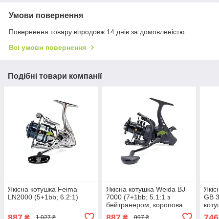
Умови повернення
Повернення товару впродовж 14 днів за домовленістю
Всі умови повернення
Подібні товари компанії
Якісна котушка Feima
Якісна котушка Weida BJ
Якіс
LN2000 (5+1bb; 6.2:1)
7000 (7+1bb; 5.1:1 з
GB 3
бейтранером, коропова
коту
котушка (конусна шпуля)
суда
887
887
746
₴
₴
1 027 ₴
997 ₴