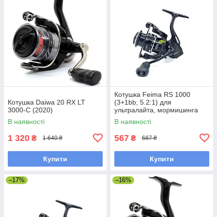
Котушка Feima RS 1000
Котушка Daiwa 20 RX LT
(3+1bb; 5.2:1) для
3000-C (2020)
ультралайта, мормишинга
В наявності
В наявності
1 320
567
₴
₴
1 640 ₴
687 ₴
Купити
Купити
–17%
–16%