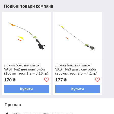
Подібні товари компанії
Літний боковий кивок
Літний боковий кивок
VAST №2 для лову риби
VAST №3 для лову риби
(180мм, тест 1.2 – 3.16 гр)
(250мм, тест 2.5 – 4.1 гр)
(мат.: лавсан)
(мат.: метал)
170
177
₴
₴
Купити
Купити
Про нас