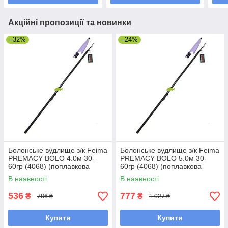
Акційні пропозиції та новинки
–32%
–24%
Болонське вудлище з/к Feima
Болонське вудлище з/к Feima
PREMACY BOLO 4.0м 30-
PREMACY BOLO 5.0м 30-
60гр (4068) (поплавкова
60гр (4068) (поплавкова
вудка)
вудка)
В наявності
В наявності
536
777
₴
₴
786 ₴
1 027 ₴
Купити
Купити