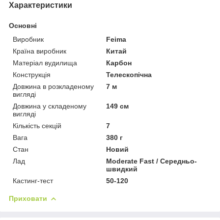
Характеристики
Основні
Виробник
Feima
Країна виробник
Китай
Матеріал вудилища
Карбон
Конструкція
Телескопічна
Довжина в розкладеному
7 м
вигляді
Довжина у складеному
149 см
вигляді
Кількість секцій
7
Вага
380 г
Стан
Новий
Лад
Moderate Fast / Середньо-
швидкий
Кастинг-тест
50-120
Приховати