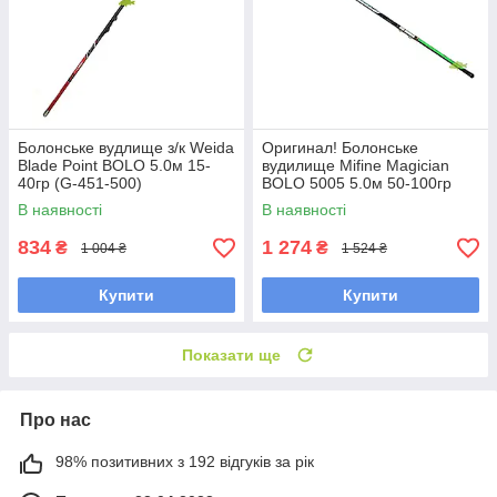
Болонське вудлище з/к Weida
Оригинал! Болонське
Blade Point BOLO 5.0м 15-
вудилище Mifine Magician
40гр (G-451-500)
BOLO 5005 5.0м 50-100гр
(поплавкова вудка)
(10319), вудилище під
В наявності
В наявності
боковий кивок
834
1 274
₴
₴
1 004 ₴
1 524 ₴
Купити
Купити
Показати ще
Про нас
98% позитивних з 192 відгуків за рік