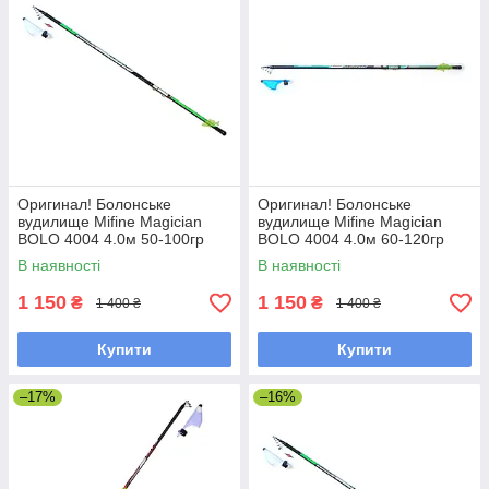
Оригинал! Болонське
Оригинал! Болонське
вудилище Mifine Magician
вудилище Mifine Magician
BOLO 4004 4.0м 50-100гр
BOLO 4004 4.0м 60-120гр
(10319), вудилище під
(402), вудилище під боковий
В наявності
В наявності
боковий кивок
кивок
1 150
1 150
₴
₴
1 400 ₴
1 400 ₴
Купити
Купити
–17%
–16%