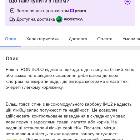
Що таке купити з Пром?
Замовлення під захистом
Доступна доставка
Опис
Характеристики
Доставка
Оплата
Умови п
Опис
Feima IRON BOLO відмінно підходить для лову на бічний ківок
або важке поплавцеве оснащення риби вагою до двох
кілограм на відкритій воді, і до півтора кілограма в лататтях,
очереті і легкому коряжнику.
Більш товсті стіни з високомодульного карбону IM12 надають
цій лінійці запас потужності та надійності. Це дозволяє
здійснювати контрольоване виведення в складних умовах
лову поруч із зарослями трави, латаття або корчів. На
вудлищі встановлені кільця серії «K». Посилені місця
встановлення кілець також надають запасу потужності
вудлища
. Рухливі кільця на вершині моделей дозволяють