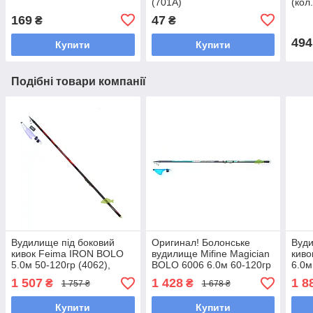
(701A)
(кол
169
47
₴
₴
494
Купити
Купити
Подібні товари компанії
Вудилище під боковий
Оригинал! Болонське
Вуди
кивок Feima IRON BOLO
вудилище Mifine Magician
киво
5.0м 50-120гр (4062),
BOLO 6006 6.0м 60-120гр
6.0м
(карбон IM12, кільця серії
(402), вудилище під
(кар
1 507
1 428
1 8
₴
₴
1 757 ₴
1 678 ₴
«K»)
боковий кивок
«K»)
Купити
Купити