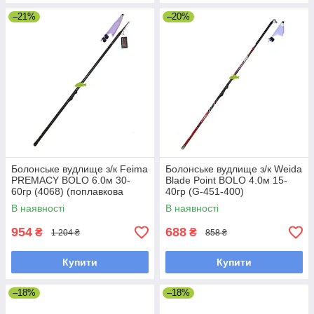
–21%
–20%
Болонське вудлище з/к Feima
Болонське вудлище з/к Weida
PREMACY BOLO 6.0м 30-
Blade Point BOLO 4.0м 15-
60гр (4068) (поплавкова
40гр (G-451-400)
вудка)
(поплавкова вудка)
В наявності
В наявності
954
688
₴
₴
1 204 ₴
858 ₴
Купити
Купити
–18%
–18%