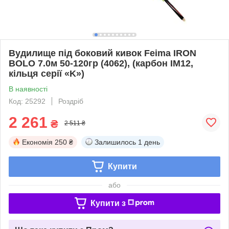
Вудилище під боковий кивок Feima IRON
BOLO 7.0м 50-120гр (4062), (карбон IM12,
кільця серії «K»)
В наявності
Код: 25292
Роздріб
2 261
₴
2 511 ₴
Економія
250 ₴
Залишилось
1 день
Купити
або
Купити з