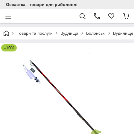
Оснастка - товари для риболовлі
Товари та послуги
Вудлища
Болонські
Вудилище п
–10%