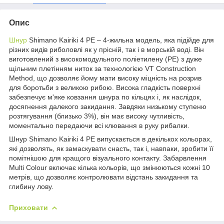
Опис
Шнур
Shimano Kairiki 4 PE – 4-жильна модель, яка підійде для
різних видів риболовлі як у прісній, так і в морській воді. Він
виготовлений з високомодульного поліетилену (PE) з дуже
щільним плетінням ниток за технологією VT Сonstruction
Method, що дозволяє йому мати високу міцність на розрив
для боротьби з великою рибою. Висока гладкість поверхні
забезпечує м'яке ковзання шнура по кільцях і, як наслідок,
досягнення далекого закидання. Завдяки низькому ступеню
розтягування (близько 3%), він має високу чутливість,
моментально передаючи всі клювання в руку рибалки.
Шнур Shimano Kairiki 4 PE випускається в декількох кольорах,
які дозволять, як замаскувати снасть, так і, навпаки, зробити її
помітнішою для кращого візуального контакту. Забарвлення
Multi Colour включає кілька кольорів, що змінюються кожні 10
метрів, що дозволяє контролювати відстань закидання та
глибину лову.
Приховати