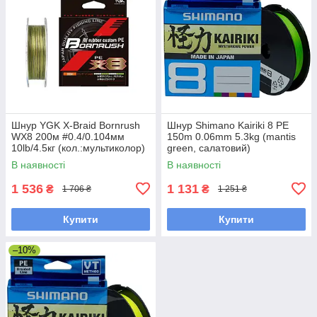
Шнур YGK X-Braid Bornrush
Шнур Shimano Kairiki 8 PE
WX8 200м #0.4/0.104мм
150m 0.06mm 5.3kg (mantis
10lb/4.5кг (кол.:мультиколор)
green, салатовий)
В наявності
В наявності
1 536
1 131
₴
₴
1 706 ₴
1 251 ₴
Купити
Купити
–10%