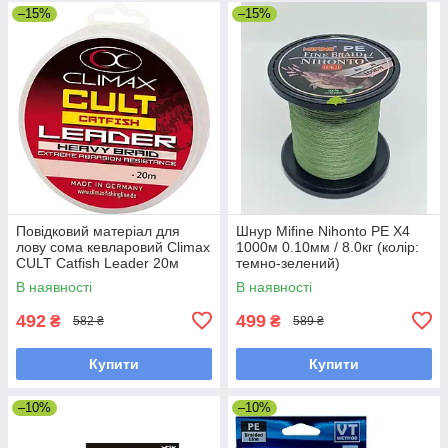
–15%
–15%
Повідковий матеріал для
Шнур Mifine Nihonto PE X4
лову сома кевларовий Climax
1000м 0.10мм / 8.0кг (колір:
CULT Catfish Leader 20м
темно-зелений)
0.8мм 80кг (зелений)
В наявності
В наявності
(сомовий)
492
499
₴
₴
582 ₴
589 ₴
Купити
Купити
–10%
–10%