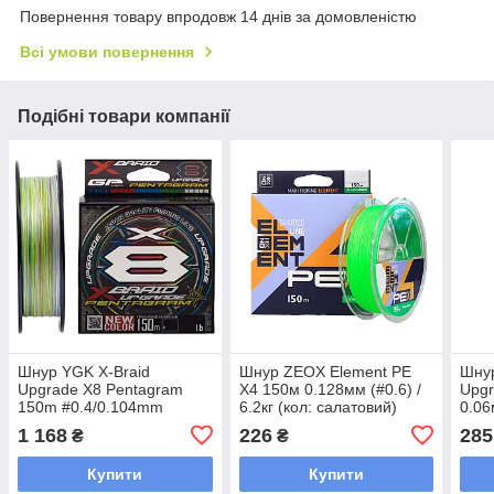
Повернення товару впродовж 14 днів за домовленістю
Всі умови повернення
Подібні товари компанії
Шнур YGK X-Braid
Шнур ZEOX Element PE
Шнур
Upgrade X8 Pentagram
X4 150м 0.128мм (#0.6) /
Upgr
150m #0.4/0.104mm
6.2кг (кол: салатовий)
0.06
10lb/4.5kg
темн
1 168
226
285
₴
₴
(кол.:мультиколор)
Купити
Купити