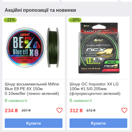
Акційні пропозиції та новинки
–21%
–16%
Шнур восьмижильний Mifine
Шнур GC Inquisitor X4 LG
Blue Elf PE 8X 150м
100м #1.5/0.205мм
0.10мм/8кг (темно-зелений)
(флуоресцентно-зелений)
В наявності
В наявності
234
312
₴
₴
297 ₴
372 ₴
Купити
Купити