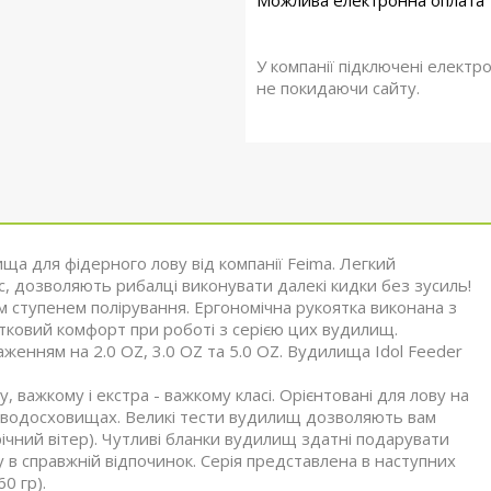
У компанії підключені електр
не покидаючи сайту.
ща для фідерного лову від компанії Feima. Легкий
 Sic, дозволяють рибалці виконувати далекі кидки без зусиль!
им ступенем полірування. Ергономічна рукоятка виконана з
тковий комфорт при роботі з серією цих вудилищ.
женням на 2.0 OZ, 3.0 OZ та 5.0 OZ. Вудилища Idol Feeder
важкому і екстра - важкому класі. Орієнтовані для лову на
 і водосховищах. Великі тести вудилищ дозволяють вам
ічний вітер). Чутливі бланки вудилищ здатні подарувати
 в справжній відпочинок. Серія представлена в наступних
60 гр).