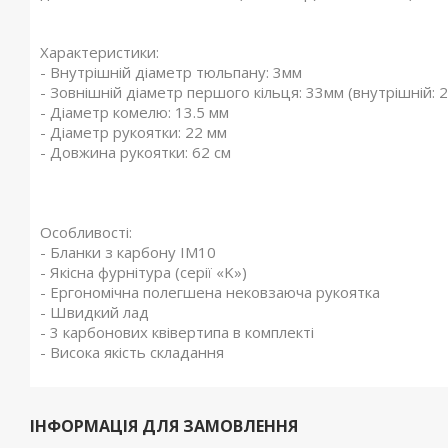
Характеристики:
- Внутрішній діаметр тюльпану: 3мм
- Зовнішній діаметр першого кільця: 33мм (внутрішній: 
- Діаметр комелю: 13.5 мм
- Діаметр рукоятки: 22 мм
- Довжина рукоятки: 62 см
Особливості:
- Бланки з карбону IM10
- Якісна фурнітура (серії «K»)
- Ергономічна полегшена нековзаюча рукоятка
- Швидкий лад
- 3 карбонових квівертипа в комплекті
- Висока якість складання
ІНФОРМАЦІЯ ДЛЯ ЗАМОВЛЕННЯ