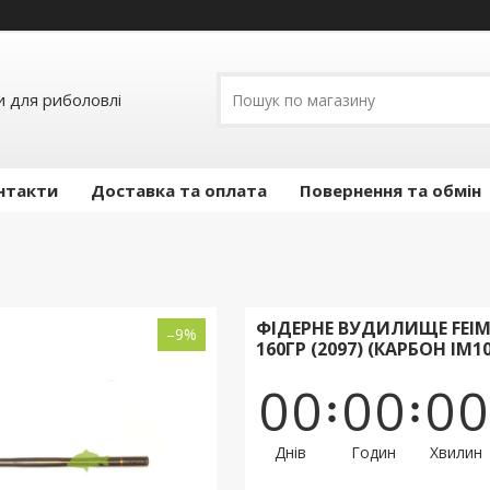
и для риболовлі
нтакти
Доставка та оплата
Повернення та обмін
ФІДЕРНЕ ВУДИЛИЩЕ FEIMA
–9%
160ГР (2097) (КАРБОН IM10
0
0
0
0
0
0
Днів
Годин
Хвилин