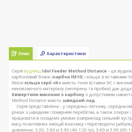
Опис
Характеристики
Серія
вудлищ
Idol Feeder Method Distance
- це вудили
карбоновий бланк (
карбон IM10
) і кільця зі вставками
Якісні
кільця серії «K»
мають тонкі вставки SiC c висок
нековзаючого матеріалу (неопрену та пробки) дає дода
Квівертипи виконані з карбону
з допустимим наванта
Method Distance мають
швидкий лад
.
Серія представлена - у середньо-легкому, середньому, 
річках з швидким і помірним перебігом, а також озерах
працювати в складних умовах (наприклад сильний зустр
масу позитивних емоцій власнику і перетворити рибалку
довжинах: 3.30, 3.60 и 3.90 (40-120 гр), 3.60 и 3.90 (60-1