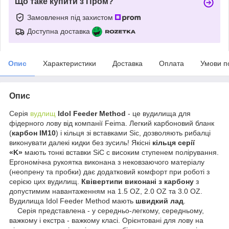
Що таке купити з Пром?
Замовлення під захистом
Доступна доставка
Опис
Характеристики
Доставка
Оплата
Умови п
Опис
Серія
вудлищ
Idol Feeder Method
- це вудилища для
фідерного лову від компанії Feima. Легкий карбоновий бланк
(
карбон IM10
) і кільця зі вставками Sic, дозволяють рибалці
виконувати далекі кидки без зусиль! Якісні
кільця серії
«K»
мають тонкі вставки SiC c високим ступенем полірування.
Ергономічна рукоятка виконана з нековзаючого матеріалу
(неопрену та пробки) дає додатковий комфорт при роботі з
серією цих вудилищ.
Квівертипи виконані з карбону
з
допустимим навантаженням на 1.5 OZ, 2.0 OZ та 3.0 OZ.
Вудилища Idol Feeder Method мають
швидкий лад
.
Серія представлена - у середньо-легкому, середньому,
важкому і екстра - важкому класі. Орієнтовані для лову на