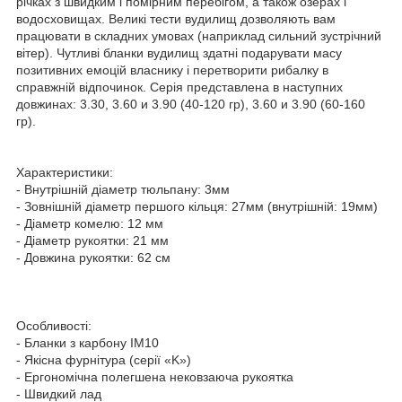
річках з швидким і помірним перебігом, а також озерах і
водосховищах. Великі тести вудилищ дозволяють вам
працювати в складних умовах (наприклад сильний зустрічний
вітер). Чутливі бланки вудилищ здатні подарувати масу
позитивних емоцій власнику і перетворити рибалку в
справжній відпочинок. Серія представлена в наступних
довжинах: 3.30, 3.60 и 3.90 (40-120 гр), 3.60 и 3.90 (60-160
гр).
Характеристики:
- Внутрішній діаметр тюльпану: 3мм
- Зовнішній діаметр першого кільця: 27мм (внутрішній: 19мм)
- Діаметр комелю: 12 мм
- Діаметр рукоятки: 21 мм
- Довжина рукоятки: 62 см
Особливості:
- Бланки з карбону IM10
- Якісна фурнітура (серії «K»)
- Ергономічна полегшена нековзаюча рукоятка
- Швидкий лад