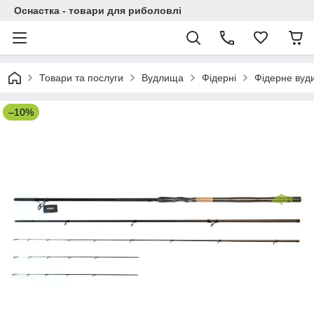
Оснастка - товари для риболовлі
Товари та послуги
Вудлища
Фідерні
Фідерне вуди
–10%