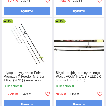
1 177
1 204
₴
₴
1 327 ₴
1 354 ₴
Купити
Купити
–11%
–11%
Фідерне вудилище Feima
Відмінне фідерне вудилище
Premacy X Feeder M 3.6м
Weida AQUA HEAVY FEEDER
110гр (2091) (японський
3.30 м 180 гр (335)
карбон, кільця серії «K»)
В наявності
В наявності
1 226
986
₴
₴
1 376 ₴
1 106 ₴
Купити
Купити