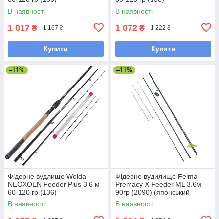
В наявності
В наявності
1 017
1 072
₴
₴
1 167 ₴
1 222 ₴
Купити
Купити
–11%
–11%
Фідерне вудлище Weida
Фідерне вудилище Feima
NEOXOEN Feeder Plus 3.6 м
Premacy X Feeder ML 3.6м
60-120 гр (136)
90гр (2090) (японський
карбон, кільця серії «K»)
В наявності
В наявності