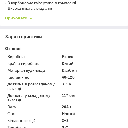
- 3 карбонових квівертипа в комплекті
- Висока якість складання
Приховати
Характеристики
Основні
Виробник
Feima
Країна виробник
Китай
Матеріал вудилища
Карбон
Кастинг-тест
40-120
Довжина в розкладеному
3.3 м
вигляді
Довжина у складеному
117 см
вигляді
Вага
204 г
Стан
Новий
Кількість секцій
3+3
Тип кілець
SiC