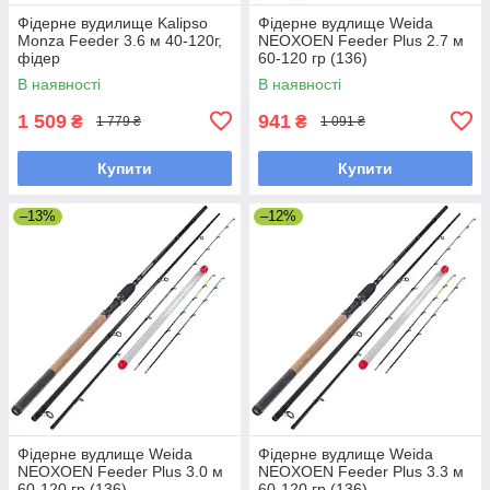
Фідерне вудилище Kalipso
Фідерне вудлище Weida
Monza Feeder 3.6 м 40-120г,
NEOXOEN Feeder Plus 2.7 м
фідер
60-120 гр (136)
В наявності
В наявності
1 509
941
₴
₴
1 779 ₴
1 091 ₴
Купити
Купити
–13%
–12%
Фідерне вудлище Weida
Фідерне вудлище Weida
NEOXOEN Feeder Plus 3.0 м
NEOXOEN Feeder Plus 3.3 м
60-120 гр (136)
60-120 гр (136)