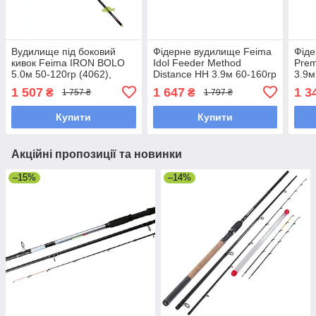
Вудилище під боковий
Фідерне вудилище Feima
Фіде
кивок Feima IRON BOLO
Idol Feeder Method
Prem
5.0м 50-120гр (4062),
Distance HH 3.9м 60-160гр
3.9м
(карбон IM12, кільця серії
(2097) (карбон IM10,
(япо
1 507
1 647
1 3
₴
₴
1 757 ₴
1 797 ₴
«K»)
кільця серії «K»)
сері
Купити
Купити
Акційні пропозиції та новинки
–15%
–14%