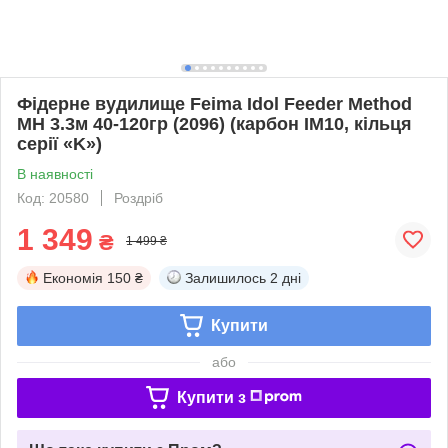
Фідерне вудилище Feima Idol Feeder Method
MH 3.3м 40-120гр (2096) (карбон IM10, кільця
серії «K»)
В наявності
Код: 20580
Роздріб
1 349
₴
1 499 ₴
Економія
150 ₴
Залишилось
2 дні
Купити
або
Купити з