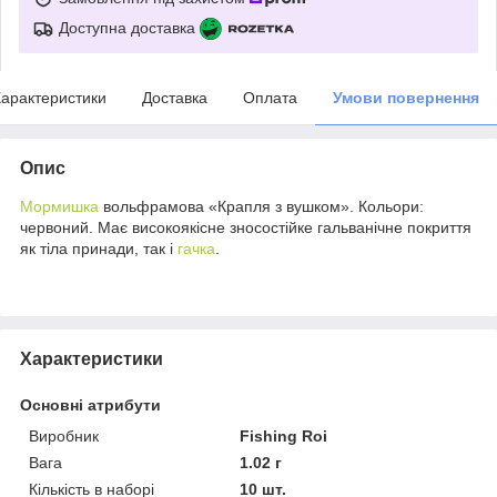
Доступна доставка
арактеристики
Доставка
Оплата
Умови повернення
Опис
Мормишка
вольфрамова «Крапля з вушком». Кольори:
червоний. Має високоякісне зносостійке гальванічне покриття
як тіла принади, так і
гачка
.
Характеристики
Основні атрибути
Виробник
Fishing Roi
Вага
1.02 г
Кількість в наборі
10 шт.