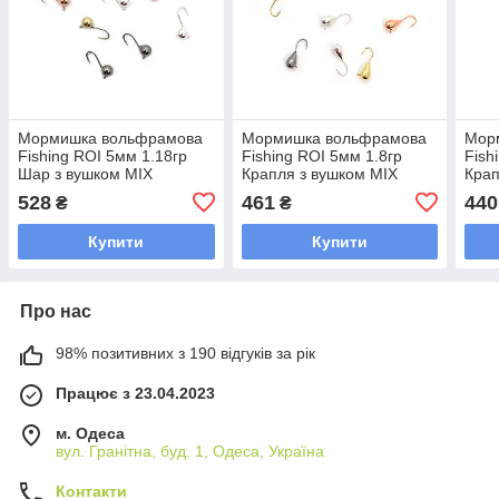
Мормишка вольфрамова
Мормишка вольфрамова
Мор
Fishing ROI 5мм 1.18гр
Fishing ROI 5мм 1.8гр
Fish
Шар з вушком MIX
Крапля з вушком MIX
Крап
(золотий, мідний, срібний,
(золотий, мідний, срібний,
сере
528
461
440
₴
₴
чорний) (10 шт) (400-28-5)
чорний) (10 шт) (400-11-
11-0
05)
Купити
Купити
Про нас
98% позитивних з 190 відгуків за рік
Працює з 23.04.2023
м. Одеса
вул. Гранітна, буд. 1, Одеса, Україна
Контакти