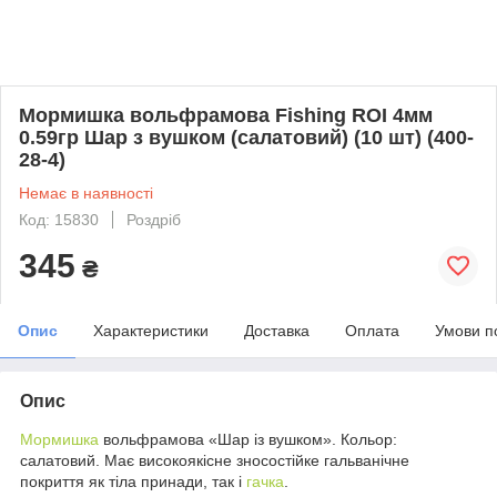
Мормишка вольфрамова Fishing ROI 4мм
0.59гр Шар з вушком (салатовий) (10 шт) (400-
28-4)
Немає в наявності
Код: 15830
Роздріб
345
₴
Опис
Характеристики
Доставка
Оплата
Умови п
Опис
Мормишка
вольфрамова «Шар із вушком». Кольор:
салатовий. Має високоякісне зносостійке гальванічне
покриття як тіла принади, так і
гачка
.