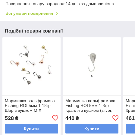
Повернення товару впродовж 14 днів за домовленістю
Всі умови повернення
Подібні товари компанії
Мормишка вольфрамова
Мормишка вольфрамова
Мор
Fishing ROI 5мм 1.18гр
Fishing ROI 5мм 1.8гр
Fish
Шар з вушком MIX
Крапля з вушком (silver,
Крап
(золотий, мідний, срібний,
серебряный) (10 шт) (400-
(зол
528
440
461
₴
₴
чорний) (10 шт) (400-28-5)
11-05-S)
чорн
05)
Купити
Купити