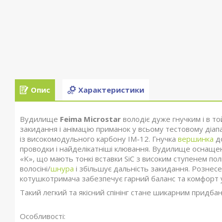
Опис
Характеристики
Вудилище
Feima Microstar
володіє дуже гнучким і в т
закидання і анімацію приманок у всьому тестовому діа
із високомодульного карбону IM-12. Гнучка
вершинка
до
проводки і найделікатніші клювання. Вудилище оснащен
«K», що мають тонкі вставки SiC з високим ступенем по
волосіні/
шнура
і збільшує дальність закидання. Рознесе
котушкотримача забезпечує гарний баланс та комфорт 
Такий легкий та якісний спінінг стане шикарним придба
Особливості: