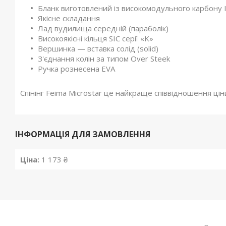
Бланк виготовлений із високомодульного карбону 
Якісне складання
Лад вудилища середній (параболік)
Високоякісні кільця SIC серії «K»
Вершинка — вставка солід (solid)
З'єднання колін за типом Over Steek
Ручка рознесена EVA
Спінінг Feima Microstar це найкраще співвідношення ціни 
ІНФОРМАЦІЯ ДЛЯ ЗАМОВЛЕННЯ
Ціна:
1 173 ₴