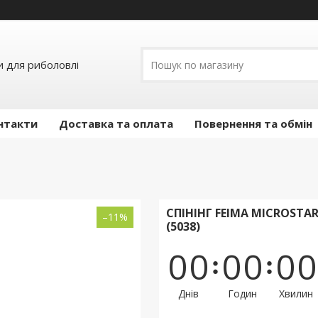
и для риболовлі
нтакти
Доставка та оплата
Повернення та обмін
СПІНІНГ FEIMA MICROSTAR 
–11%
(5038)
0
0
0
0
0
0
Днів
Годин
Хвилин