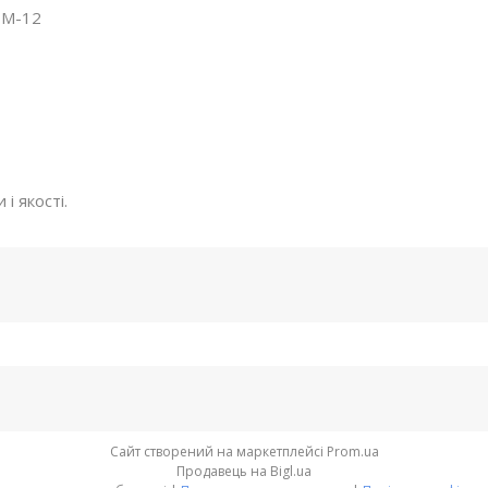
IM-12
і якості.
Сайт створений на маркетплейсі
Prom.ua
Продавець на Bigl.ua