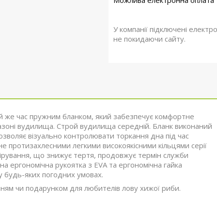
У компанії підключені електр
не покидаючи сайту.
ой же час пружним бланком, який забезпечує комфортне
пазоні вудилища. Строй вудилища середній. Бланк виконаний
зволяє візуально контролювати торкання дна під час
е протизахлесними легкими високоякісними кільцями серії
лірування, що знижує тертя, продовжує термін служби
на ергономічна рукоятка з EVA та ергономічна гайка
у будь-яких погодних умовах.
нням чи подарунком для любителів лову хижої риби.