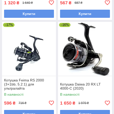
1 320
567
₴
₴
1 640 ₴
687 ₴
Купити
Купити
–17%
–16%
Котушка Feima RS 2000
(3+1bb; 5.2:1) для
Котушка Daiwa 20 RX LT
ультралайта
4000-C (2020)
В наявності
В наявності
596
1 650
₴
₴
716 ₴
1 970 ₴
Купити
Купити