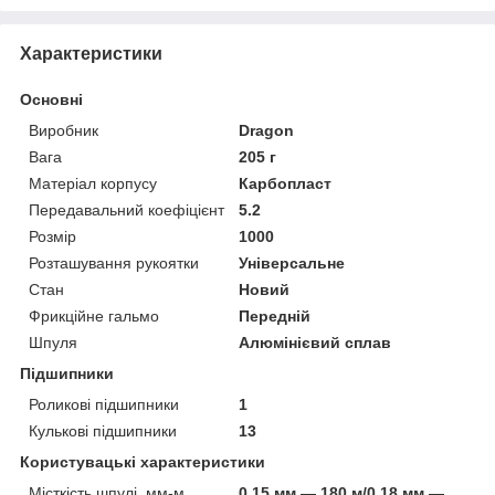
Характеристики
Основні
Виробник
Dragon
Вага
205 г
Матеріал корпусу
Карбопласт
Передавальний коефіцієнт
5.2
Розмір
1000
Розташування рукоятки
Універсальне
Стан
Новий
Фрикційне гальмо
Передній
Шпуля
Алюмінієвий сплав
Підшипники
Роликові підшипники
1
Кулькові підшипники
13
Користувацькі характеристики
Місткість шпулі, мм-м
0.15 мм — 180 м/0.18 мм —