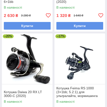
6+1bb
(2020)
В наявності
В наявності
2 630
1 320
₴
₴
3 280 ₴
1 640 ₴
Купити
Купити
–20%
–17%
Котушка Feima RS 1000
Котушка Daiwa 20 RX LT
(3+1bb; 5.2:1) для
3000-C (2020)
ультралайта, мормишинга
В наявності
В наявності