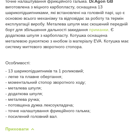
точне налаштування фрикційного гальма.
Dr.Agon GB
виготовлена з міцного карбопласту, оснащена 13
шарикопідшипниками, які встановлені на головній парі, що є
основою всього механізму та відповідає за роботу та термін
експлуатації виробу. Металева шпуля має скошений передній
борт для збільшення дальності закидання
приманки
. Є
додаткова шпуля з карбопласту. Котушка оснащена
металевою рукояткою з кнобом із матеріалу EVA. Котушка має
систему миттєвого зворотного стопора.
Особливості:
- 13 шарикопідшипників та 1 роликовий;
- легке та плавне обертання;
- моментальний стопор зворотного ходу;
- металева шпуля;
- додаткова шпуля;
- металева ручка;
- потовщена дужка лексоукладача;
- точне налаштування фрикційного гальма;
- посилений головний вал.
Приховати