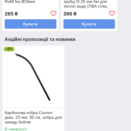
Refill 5м Ø18мм
трубці D-25 мм 5м для
теплої води (ПВА сітка,
рукав)
265
266
₴
₴
Купити
Купити
Акційні пропозиції та новинки
–8%
Карбонова кобра Coonor
діам. 23 мм, 90 см, кобра для
закиду бойлів
В наявності