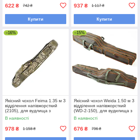
622
937
₴
₴
742 ₴
1 117 ₴
Купити
Купити
–16%
–15%
Якісний чохол Feima 1.35 м 3
Якісний чохол Weida 1.50 м 3
відділення напівжорсткий
відділення напівжорсткий
(2105), для вудлища з
(WD-2-150), для вудилища з
котушкою (камуфляж
котушкою (хакі)
В наявності
В наявності
лісовий)
978
676
₴
₴
1 158 ₴
796 ₴