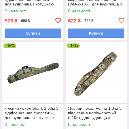
для вудилища з котушкою
(WD-2-135), для вудилища з
(темно-зелений)
котушкою (хакі)
В наявності
В наявності
578
622
₴
₴
698 ₴
742 ₴
Купити
Купити
–16%
–16%
Якісний чохол Shark 1.50м 3
Якісний чохол Feima 1.0 м 3
відділення напівжорсткий,
відділення напівжорсткий
для вудилища з котушкою
(2105), для вудлища з
(темно-зелений)
котушкою (камуфляж
В наявності
В наявності
лісовий)