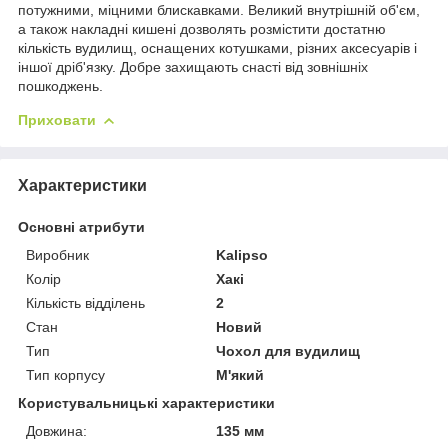
потужними, міцними блискавками. Великий внутрішній об'єм,
а також накладні кишені дозволять розмістити достатню
кількість вудилищ, оснащених котушками, різних аксесуарів і
іншої дріб'язку. Добре захищають снасті від зовнішніх
пошкоджень.
Приховати
Характеристики
Основні атрибути
Виробник
Kalipso
Колір
Хакі
Кількість відділень
2
Стан
Новий
Тип
Чохол для вудилищ
Тип корпусу
М'який
Користувальницькі характеристики
Довжина:
135 мм