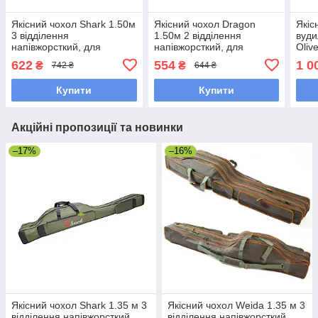
Якісний чохол Shark 1.50м
Якісний чохол Dragon
Якіс
3 відділення
1.50м 2 відділення
вуди
напівжорсткий, для
напівжорсткий, для
Oliv
вудилища з котушкою
вудилища з котушкою
622
554
1 0
₴
₴
742 ₴
644 ₴
(темно-зелений)
(темно-зелений)
Купити
Купити
Акційні пропозиції та новинки
–17%
–16%
Якісний чохол Shark 1.35 м 3
Якісний чохол Weida 1.35 м 3
відділення напівжорсткий,
відділення напівжорсткий