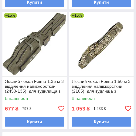
Купити
Купити
–15%
–15%
Якісний чохол Feima 1.35 м 3
Якісний чохол Feima 1.50 м 3
відділення напівжорсткий
відділення напівжорсткий
(2450-135), для вудилища з
(2105), для вудлища з
котушкою (темно-оливковий,
котушкою (камуфляж
В наявності
В наявності
хакі)
лісовий)
677
1 053
₴
₴
797 ₴
1 233 ₴
Купити
Купити