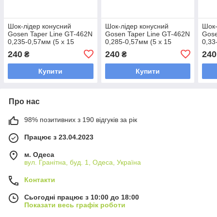
Шок-лідер конусний
Шок-лідер конусний
Шок-
Gosen Taper Line GT-462N
Gosen Taper Line GT-462N
Gose
0,235-0,57мм (5 х 15
0,285-0,57мм (5 х 15
0,33
метрів) (#2-12)
метрів) (#3-12)
метр
240
240
240
₴
₴
Купити
Купити
Про нас
98% позитивних з 190 відгуків за рік
Працює з 23.04.2023
м. Одеса
вул. Гранітна, буд. 1, Одеса, Україна
Контакти
Сьогодні працює з 10:00 до 18:00
Показати весь графік роботи