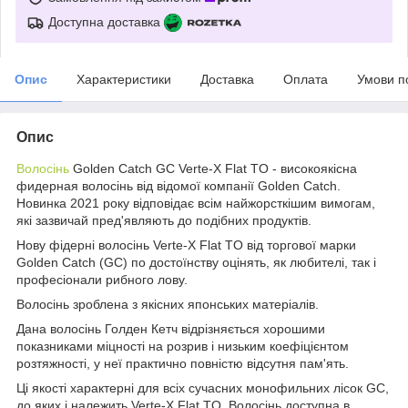
Доступна доставка
Опис
Характеристики
Доставка
Оплата
Умови п
Опис
Волосінь
Golden Catch GC Verte-X Flat TO - високоякісна
фидерная волосінь від відомої компанії Golden Catch.
Новинка 2021 року відповідає всім найжорсткішим вимогам,
які зазвичай пред'являють до подібних продуктів.
Нову фідерні волосінь Verte-X Flat TO від торгової марки
Golden Catch (GC) по достоїнству оцінять, як любителі, так і
професіонали рибного лову.
Волосінь зроблена з якісних японських матеріалів.
Дана волосінь Голден Кетч відрізняється хорошими
показниками міцності на розрив і низьким коефіцієнтом
розтяжності, у неї практично повністю відсутня пам'ять.
Ці якості характерні для всіх сучасних монофильних лісок GC,
до яких і належить Verte-X Flat TO. Волосінь доступна в