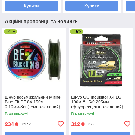
Купити
Купити
Акційні пропозиції та новинки
–21%
–16%
Шнур восьмижильний Mifine
Шнур GC Inquisitor X4 LG
Blue Elf PE 8X 150м
100м #1.5/0.205мм
0.10мм/8кг (темно-зелений)
(флуоресцентно-зелений)
В наявності
В наявності
234
312
₴
₴
297 ₴
372 ₴