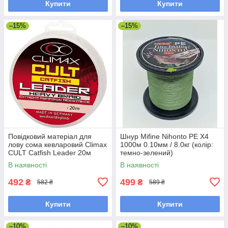
Купити
Купити
–15%
–15%
Повідковий матеріал для
Шнур Mifine Nihonto PE X4
лову сома кевларовий Climax
1000м 0.10мм / 8.0кг (колір:
CULT Catfish Leader 20м
темно-зелений)
0.8мм 80кг (зелений)
В наявності
В наявності
(сомовий)
492
499
₴
₴
582 ₴
589 ₴
Купити
Купити
–10%
–10%