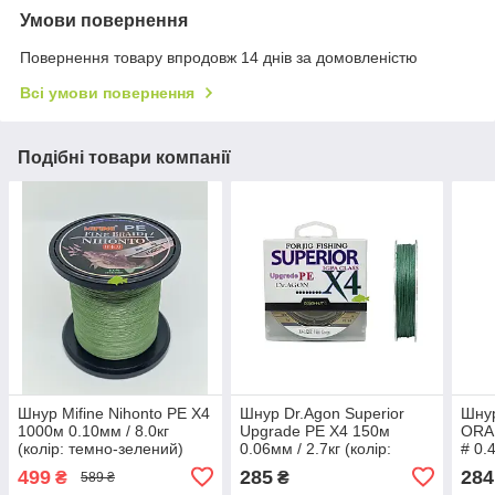
Умови повернення
Повернення товару впродовж 14 днів за домовленістю
Всі умови повернення
Подібні товари компанії
Шнур Mifine Nihonto PE X4
Шнур Dr.Agon Superior
Шнур
1000м 0.10мм / 8.0кг
Upgrade PE X4 150м
ORA
(колір: темно-зелений)
0.06мм / 2.7кг (колір:
# 0.
темно-зелений)
499
285
284
₴
₴
589 ₴