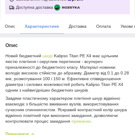
Доступна доставка
Опис
Характеристики
Доставка
Оплата
Умови 
Опис
Новий бюджетний
шнур
Kalipso Titan PE X4 має щільним
якістю плетіння і округлим перетином - всупереч
приналежності до бюджетного класу. Матеріал новинки
володіє високою стійкістю до абразиву. Діаметр від 0.1 до 0.28
мм, розмотування 100 і 150 м. Ефективне співвідношення
діаметра і силових можливостей робить Kalipso Titan PE X4
одним з найвигідніших бюджетних шнурів.
Завдяки пластичному характером плетіння шнур відмінно
взаємодіє з більшістю вживаних вузлів, використовуваних
сучасним спиннингистом. Яскравий контрастний колір шнура
відмінно помітний при виконанні закидання, дозволяючи
контролювати процес закидання
приманки
.
Приховати