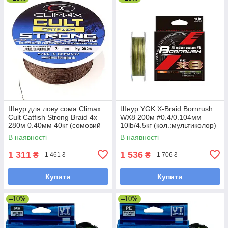
Шнур для лову сома Climax
Шнур YGK X-Braid Bornrush
Cult Catfish Strong Braid 4x
WX8 200м #0.4/0.104мм
280м 0.40мм 40кг (сомовий
10lb/4.5кг (кол.:мультиколор)
шнур)
В наявності
В наявності
1 311
1 536
₴
₴
1 461 ₴
1 706 ₴
Купити
Купити
–10%
–10%