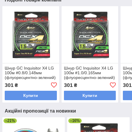
Шнур GC Inquisitor X4 LG
Шнур GC Inquisitor X4 LG
Шнур
100м #0.8/0.148мм
100м #1.0/0.165мм
100м
(флуоресцентно-зелений)
(флуоресцентно-зелений)
(флу
301
301
301
₴
₴
Купити
Купити
Акційні пропозиції та новинки
–21%
–16%