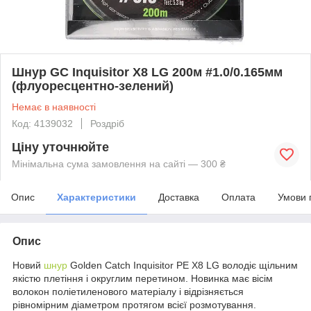
Шнур GC Inquisitor X8 LG 200м #1.0/0.165мм
(флуоресцентно-зелений)
Немає в наявності
Код: 4139032
Роздріб
Ціну уточнюйте
Мінімальна сума замовлення на сайті — 300 ₴
Опис
Характеристики
Доставка
Оплата
Умови 
Опис
Новий
шнур
Golden Catch Inquisitor PE X8 LG володіє щільним
якістю плетіння і округлим перетином. Новинка має вісім
волокон поліетиленового матеріалу і відрізняється
рівномірним діаметром протягом всієї розмотування.