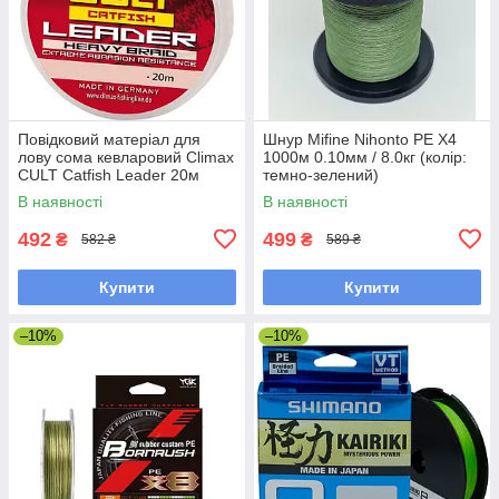
Повідковий матеріал для
Шнур Mifine Nihonto PE X4
лову сома кевларовий Climax
1000м 0.10мм / 8.0кг (колір:
CULT Catfish Leader 20м
темно-зелений)
0.8мм 80кг (зелений)
В наявності
В наявності
(сомовий)
492
499
₴
₴
582 ₴
589 ₴
Купити
Купити
–10%
–10%