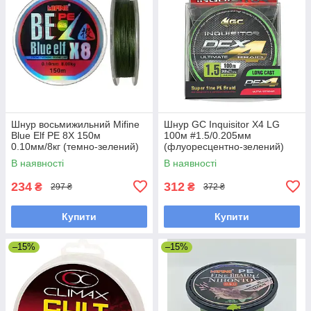
Шнур восьмижильний Mifine
Шнур GC Inquisitor X4 LG
Blue Elf PE 8X 150м
100м #1.5/0.205мм
0.10мм/8кг (темно-зелений)
(флуоресцентно-зелений)
В наявності
В наявності
234
312
₴
₴
297 ₴
372 ₴
Купити
Купити
–15%
–15%