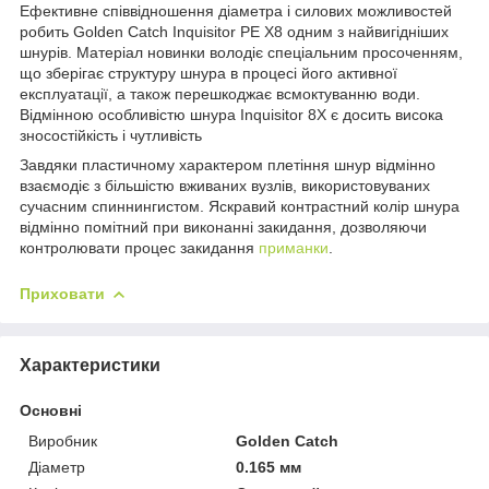
Ефективне співвідношення діаметра і силових можливостей
робить Golden Catch Inquisitor PE X8 одним з найвигідніших
шнурів. Матеріал новинки володіє спеціальним просоченням,
що зберігає структуру шнура в процесі його активної
експлуатації, а також перешкоджає всмоктуванню води.
Відмінною особливістю шнура Inquisitor 8X є досить висока
зносостійкість і чутливість
Завдяки пластичному характером плетіння шнур відмінно
взаємодіє з більшістю вживаних вузлів, використовуваних
сучасним спиннингистом. Яскравий контрастний колір шнура
відмінно помітний при виконанні закидання, дозволяючи
контролювати процес закидання
приманки
.
Приховати
Характеристики
Основні
Виробник
Golden Catch
Діаметр
0.165 мм