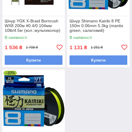
Шнур YGK X-Braid Bornrush
Шнур Shimano Kairiki 8 PE
WX8 200м #0.4/0.104мм
150m 0.06mm 5.3kg (mantis
10lb/4.5кг (кол.:мультиколор)
green, салатовий)
В наявності
В наявності
1 536
1 131
₴
₴
1 706 ₴
1 251 ₴
Купити
Купити
–10%