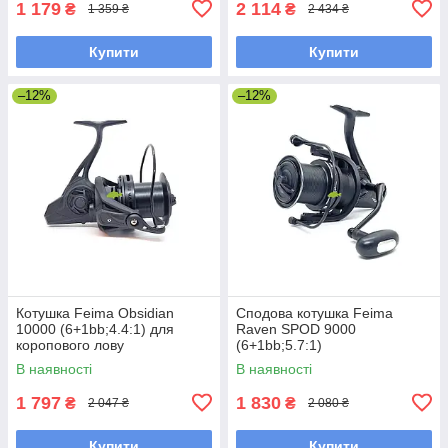
1 179
2 114
₴
₴
1 359 ₴
2 434 ₴
Купити
Купити
–12%
–12%
Котушка Feima Obsidian
Сподова котушка Feima
10000 (6+1bb;4.4:1) для
Raven SPOD 9000
коропового лову
(6+1bb;5.7:1)
В наявності
В наявності
1 797
1 830
₴
₴
2 047 ₴
2 080 ₴
Купити
Купити