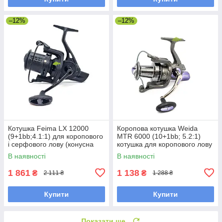
–12%
–12%
Котушка Feima LX 12000
Коропова котушка Weida
(9+1bb;4.1:1) для коропового
MTR 6000 (10+1bb; 5.2:1)
і серфового лову (конусна
котушка для коропового лову
шпуля)
(конусна шпуля)
В наявності
В наявності
1 861
1 138
₴
₴
2 111 ₴
1 288 ₴
Купити
Купити
Показати ще