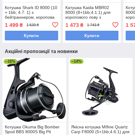
Котушка Shark ID 8000 (10
Катушка Kaida MBR02
Коту
+ 1bb; 4.7: 1) з
8000 (8+1bb;4.1:1) для
8000
бейтраннером, коропова
коропового лову з
коро
котушка (конусна шпуля)
бейтранером (додаткова
бейт
1 499
1 473
1 5
₴
₴
1 639 ₴
1 743 ₴
шпуля)
шпу
Купити
Купити
Акційні пропозиції та новинки
–16%
–14%
Котушка Okuma Big Bomber
Якісна котушка MIfine Quartz
Spod BBS 8000S Big Pit
Carp F8000 (5+1bb;4.6:1) для