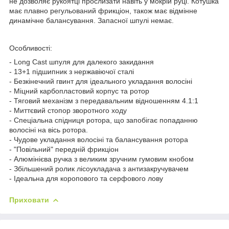
не дозволяє рукоятці прослизати навіть у мокрій руці. Котушка
має плавно регульований фрикціон, також має відмінне
динамічне балансування. Запасної шпулі немає.
Особливості:
- Long Cast шпуля для далекого закидання
- 13+1 підшипник з нержавіючої сталі
- Безкінечний гвинт для ідеального укладання волосіні
- Міцний карбопластовий корпус та ротор
- Тяговий механізм з передавальним відношенням 4.1:1
- Миттєвий стопор зворотного ходу
- Спеціальна спідниця ротора, що запобігає попаданню
волосіні на вісь ротора.
- Чудове укладання волосіні та балансування ротора
- "Повільний" передній фрикціон
- Алюмінієва ручка з великим зручним гумовим кнобом
- Збільшений ролик лісоукладача з антизакручувачем
- Ідеальна для коропового та серфового лову
Приховати