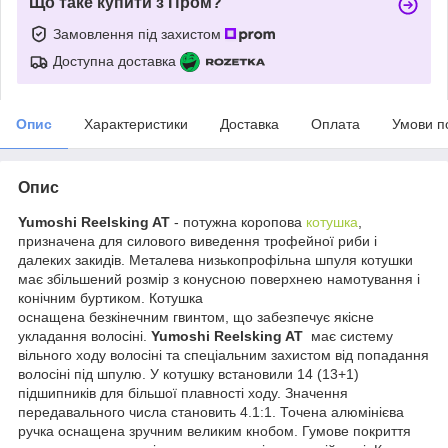
Що таке купити з Пром?
Замовлення під захистом
Доступна доставка
Опис
Характеристики
Доставка
Оплата
Умови п
Опис
Yumoshi Reelsking AT
- потужна коропова
котушка
,
призначена для силового виведення трофейної риби і
далеких закидів. Металева низькопрофільна шпуля котушки
має збільшений розмір з конусною поверхнею намотування і
конічним буртиком. Котушка
оснащена безкінечним гвинтом, що забезпечує якісне
укладання волосіні.
Yumoshi Reelsking AT
має систему
вільного ходу волосіні та спеціальним захистом від попадання
волосіні під шпулю. У котушку встановили 14 (13+1)
підшипників для більшої плавності ходу. Значення
передавального числа становить 4.1:1. Точена алюмінієва
ручка оснащена зручним великим кнобом. Гумове покриття