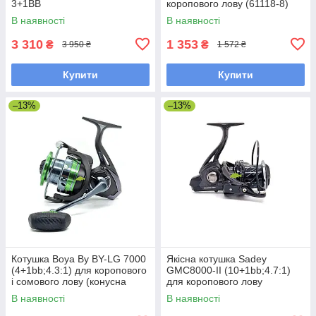
3+1BB
коропового лову (61118-8)
В наявності
В наявності
3 310
1 353
₴
₴
3 950 ₴
1 572 ₴
Купити
Купити
–13%
–13%
Котушка Boya By BY-LG 7000
Якісна котушка Sadey
(4+1bb;4.3:1) для коропового
GMC8000-II (10+1bb;4.7:1)
і сомового лову (конусна
для коропового лову
шпуля)
(конусна шпуля)
В наявності
В наявності