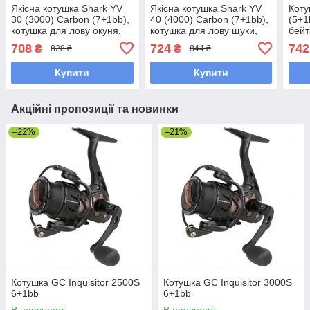
Якісна котушка Shark YV
Якісна котушка Shark YV
Коту
30 (3000) Carbon (7+1bb),
40 (4000) Carbon (7+1bb),
(5+1
котушка для лову окуня,
котушка для лову щуки,
бей
щуки
судака
коро
708
724
742
₴
₴
828 ₴
844 ₴
шпу
Купити
Купити
Акційні пропозиції та новинки
–22%
–21%
Котушка GC Inquisitor 2500S
Котушка GC Inquisitor 3000S
6+1bb
6+1bb
В наявності
В наявності