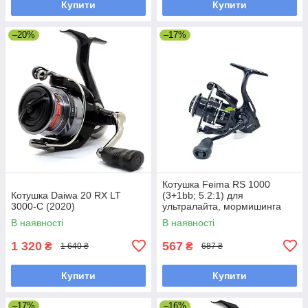
Купити
Купити
–20%
–17%
Котушка Feima RS 1000
Котушка Daiwa 20 RX LT
(3+1bb; 5.2:1) для
3000-C (2020)
ультралайта, мормишинга
В наявності
В наявності
1 320
567
₴
₴
1 640 ₴
687 ₴
Купити
Купити
–17%
–16%