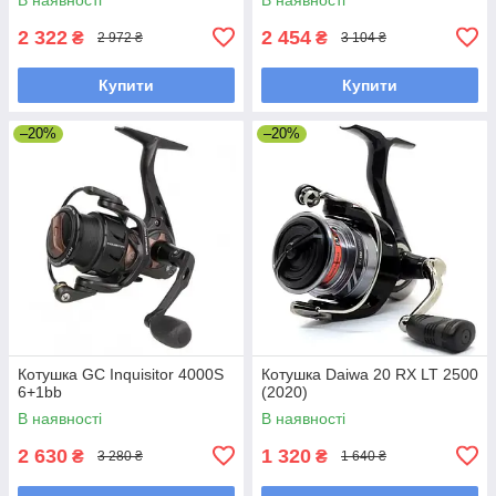
2 322
2 454
₴
₴
2 972 ₴
3 104 ₴
Купити
Купити
–20%
–20%
Котушка GC Inquisitor 4000S
Котушка Daiwa 20 RX LT 2500
6+1bb
(2020)
В наявності
В наявності
2 630
1 320
₴
₴
3 280 ₴
1 640 ₴