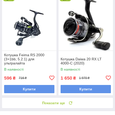
Котушка Feima RS 2000
(3+1bb; 5.2:1) для
Котушка Daiwa 20 RX LT
ультралайта
4000-C (2020)
В наявності
В наявності
596
1 650
₴
₴
716 ₴
1 970 ₴
Купити
Купити
Показати ще