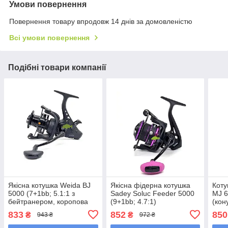
Умови повернення
Повернення товару впродовж 14 днів за домовленістю
Всі умови повернення
Подібні товари компанії
Якісна котушка Weida BJ
Якісна фідерна котушка
Коту
5000 (7+1bb; 5.1:1 з
Sadey Soluc Feeder 5000
MJ 6
бейтранером, коропова
(9+1bb; 4.7:1)
(кон
котушка (конусна шпуля)
Cast
833
852
850
₴
₴
943 ₴
972 ₴