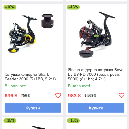
–16%
–15%
Якісна фідерна котушка Boya
Котушка фідерна Shark
By BY-FD 7000 (реал. розм.
Feeder 3000 (5+1BB, 5.2:1)
5000) (8+1bb; 4.7:1)
В наявності
В наявності
636
983
₴
₴
756 ₴
1 163 ₴
Купити
Купити
–15%
–15%