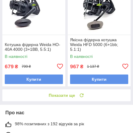
Якісна фідерна котушка
Котушка фідерна Weida HO-
Weida HFD 5000 (6+1bb;
40A 4000 (3+1BB, 5.5:1)
5.1:1)
В наявності
В наявності
679
967
₴
₴
799 ₴
1 137 ₴
Купити
Купити
Показати ще
Про нас
98% позитивних з 192 відгуків за рік