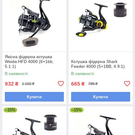
Якісна фідерна котушка
Weida HFD 4000 (6+1bb;
Котушка фідерна Shark
5.1:1)
Feeder 4000 (5+1BB, 4.9:1)
В наявності
В наявності
932
665
₴
₴
1 102 ₴
785 ₴
Купити
Купити
–15%
–15%