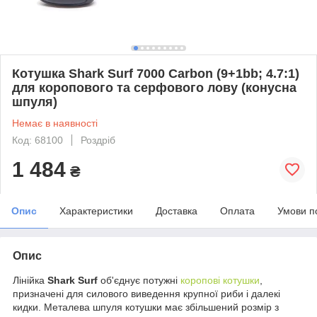
Котушка Shark Surf 7000 Carbon (9+1bb; 4.7:1)
для коропового та серфового лову (конусна
шпуля)
Немає в наявності
Код: 68100
Роздріб
1 484
₴
Опис
Характеристики
Доставка
Оплата
Умови п
Опис
Лінійка
Shark Surf
об'єднує потужні
коропові
котушки
,
призначені для силового виведення крупної риби і далекі
кидки. Металева шпуля котушки має збільшений розмір з