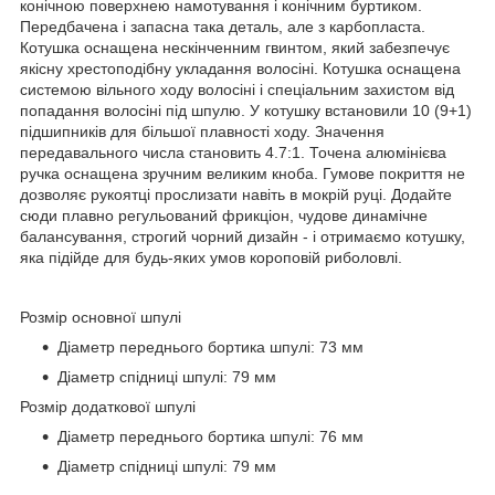
конічною поверхнею намотування і конічним буртиком.
Передбачена і запасна така деталь, але з карбопласта.
Котушка оснащена нескінченним гвинтом, який забезпечує
якісну хрестоподібну укладання волосіні. Котушка оснащена
системою вільного ходу волосіні і спеціальним захистом від
попадання волосіні під шпулю. У котушку встановили 10 (9+1)
підшипників для більшої плавності ходу. Значення
передавального числа становить 4.7:1. Точена алюмінієва
ручка оснащена зручним великим кноба. Гумове покриття не
дозволяє рукоятці прослизати навіть в мокрій руці. Додайте
сюди плавно регульований фрикціон, чудове динамічне
балансування, строгий чорний дизайн - і отримаємо котушку,
яка підійде для будь-яких умов короповій риболовлі.
Розмір основної шпулі
Діаметр переднього бортика шпулі: 73 мм
Діаметр спідниці шпулі: 79 мм
Розмір додаткової шпулі
Діаметр переднього бортика шпулі: 76 мм
Діаметр спідниці шпулі: 79 мм