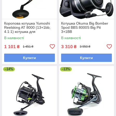
Коропова котушка Yumoshi
Котушка Okuma Big Bomber
Reelsking AT 8000 (13+1bb;
Spod BBS 8000S Big Pit
4.1:1) котушка для
3+1BB
коропового лову, конусна
В наявності
В наявності
шпуля
1 101
3 310
₴
₴
1 451 ₴
3 950 ₴
Купити
Купити
–14%
–13%