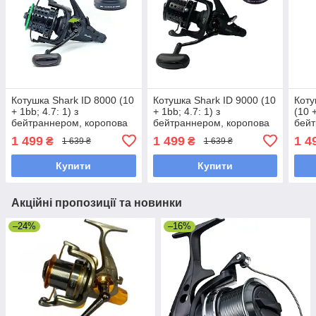
Котушка Shark ID 8000 (10
Котушка Shark ID 9000 (10
Коту
+ 1bb; 4.7: 1) з
+ 1bb; 4.7: 1) з
(10 +
бейтраннером, коропова
бейтраннером, коропова
бейт
котушка (конусна шпуля)
котушка (конусна шпуля)
коту
1 499
1 499
1 4
₴
₴
1 639 ₴
1 639 ₴
Купити
Купити
Акційні пропозиції та новинки
–24%
–16%