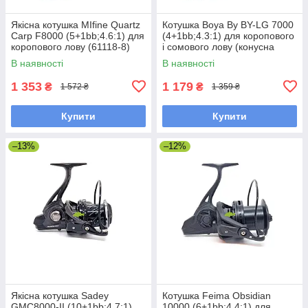
Якісна котушка MIfine Quartz
Котушка Boya By BY-LG 7000
Carp F8000 (5+1bb;4.6:1) для
(4+1bb;4.3:1) для коропового
коропового лову (61118-8)
і сомового лову (конусна
шпуля)
В наявності
В наявності
1 353
1 179
₴
₴
1 572 ₴
1 359 ₴
Купити
Купити
–13%
–12%
Якісна котушка Sadey
Котушка Feima Obsidian
GMC8000-II (10+1bb;4.7:1)
10000 (6+1bb;4.4:1) для