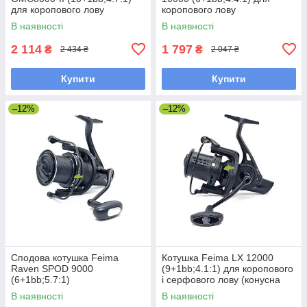
для коропового лову
коропового лову
(конусна шпуля)
В наявності
В наявності
2 114
1 797
₴
₴
2 434 ₴
2 047 ₴
Купити
Купити
–12%
–12%
Сподова котушка Feima
Котушка Feima LX 12000
Raven SPOD 9000
(9+1bb;4.1:1) для коропового
(6+1bb;5.7:1)
і серфового лову (конусна
шпуля)
В наявності
В наявності