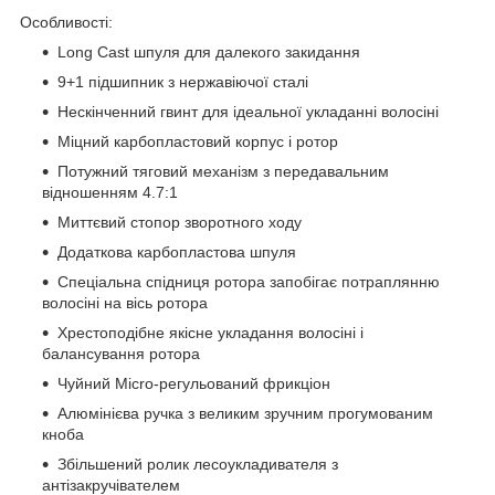
Особливості:
Long Cast шпуля для далекого закидання
9+1 підшипник з нержавіючої сталі
Нескінченний гвинт для ідеальної укладанні волосіні
Міцний карбопластовий корпус і ротор
Потужний тяговий механізм з передавальним
відношенням 4.7:1
Миттєвий стопор зворотного ходу
Додаткова карбопластова шпуля
Спеціальна спідниця ротора запобігає потраплянню
волосіні на вісь ротора
Хрестоподібне якісне укладання волосіні і
балансування ротора
Чуйний Micro-регульований фрикціон
Алюмінієва ручка з великим зручним прогумованим
кноба
Збільшений ролик лесоукладивателя з
антізакручівателем