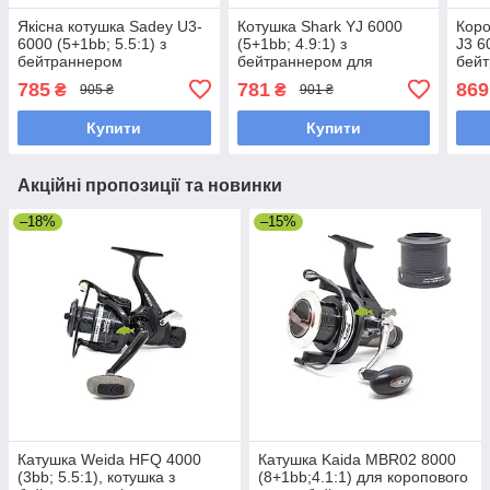
Якісна котушка Sadey U3-
Котушка Shark YJ 6000
Коро
6000 (5+1bb; 5.5:1) з
(5+1bb; 4.9:1) з
J3 6
бейтраннером
бейтраннером для
бейт
коропового лову (конусна
шпул
785
781
869
₴
₴
905 ₴
901 ₴
шпуля)
Купити
Купити
Акційні пропозиції та новинки
–18%
–15%
Катушка Weida HFQ 4000
Катушка Kaida MBR02 8000
(3bb; 5.5:1), котушка з
(8+1bb;4.1:1) для коропового