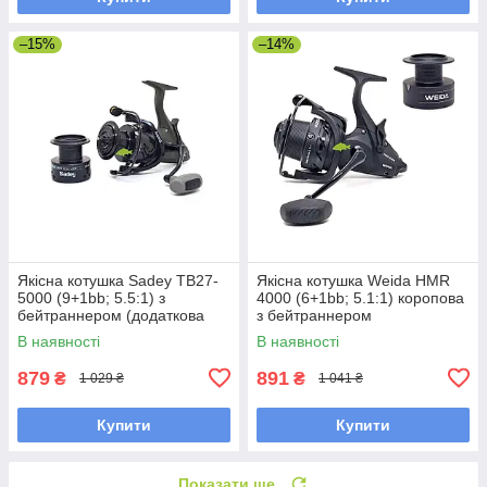
–15%
–14%
Якісна котушка Sadey TB27-
Якісна котушка Weida HMR
5000 (9+1bb; 5.5:1) з
4000 (6+1bb; 5.1:1) коропова
бейтраннером (додаткова
з бейтраннером
шпуля)
В наявності
В наявності
879
891
₴
₴
1 029 ₴
1 041 ₴
Купити
Купити
Показати ще