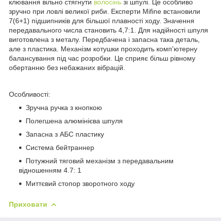
клювання вільно стягнути
волосінь
зі шпулі. Це особливо
зручно при ловлі великої риби. Експерти Mifine встановили
7(6+1) підшипників для більшої плавності ходу. Значення
передавального числа становить 4,7:1. Для надійності шпуля
виготовлена з металу. Передбачена і запасна така деталь,
але з пластика. Механізм котушки проходить комп'ютерну
балансування під час розробки. Це сприяє більш рівному
обертанню без небажаних вібрацій.
Особливості:
Зручна ручка з кнопкою
Полегшена алюмінієва шпуля
Запасна з АБС пластику
Система бейтраннер
Потужний тяговий механізм з передавальним
відношенням 4.7: 1
Миттєвий стопор зворотного ходу
Приховати