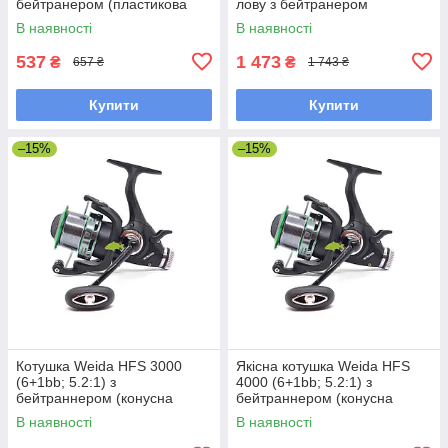
бейтранером (пластикова
лову з бейтранером
шпуля)
(додаткова шпуля)
В наявності
В наявності
537
1 473
₴
₴
657 ₴
1 743 ₴
Купити
Купити
–15%
–15%
Котушка Weida HFS 3000
Якісна котушка Weida HFS
(6+1bb; 5.2:1) з
4000 (6+1bb; 5.2:1) з
бейтраннером (конусна
бейтраннером (конусна
шпуля)
шпуля)
В наявності
В наявності