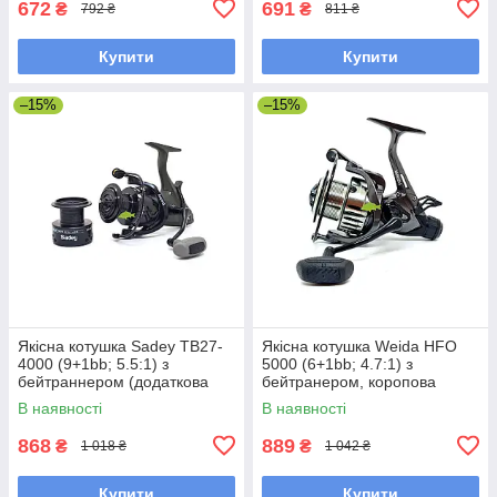
672
691
₴
₴
792 ₴
811 ₴
Купити
Купити
–15%
–15%
Якісна котушка Sadey TB27-
Якісна котушка Weida HFO
4000 (9+1bb; 5.5:1) з
5000 (6+1bb; 4.7:1) з
бейтраннером (додаткова
бейтранером, коропова
шпуля)
котушка
В наявності
В наявності
868
889
₴
₴
1 018 ₴
1 042 ₴
Купити
Купити