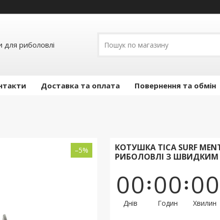
и для риболовлі
нтакти
Доставка та оплата
Повернення та обмін
КОТУШКА TICA SURF MENT
–5%
РИБОЛОВЛІ З ШВИДКИМ
0
0
0
0
0
0
Днів
Годин
Хвилин