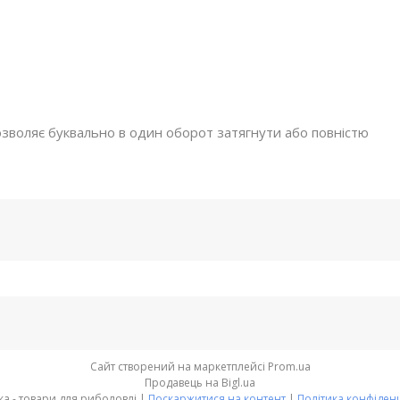
зволяє буквально в один оборот затягнути або повністю
Сайт створений на маркетплейсі
Prom.ua
Продавець на Bigl.ua
Оснастка - товари для риболовлі |
Поскаржитися на контент
|
Політика конфіденц