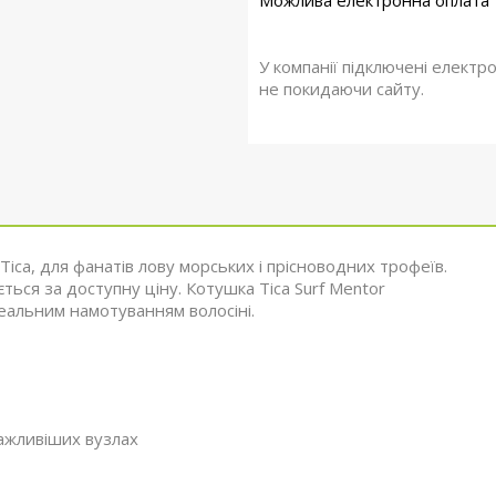
У компанії підключені електр
не покидаючи сайту.
Tica, для фанатів лову морських і прісноводних трофеїв.
ься за доступну ціну. Котушка Tica Surf Mentor
деальним намотуванням волосіні.
важливіших вузлах