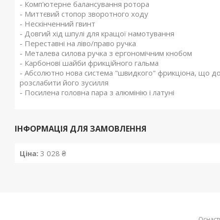
- Комп'ютерне балансування ротора
- Миттєвий стопор зворотного ходу
- Нескінченний гвинт
- Довгий хід шпулі для кращої намотування
- Переставні на ліво/право ручка
- Металева силова ручка з ергономічним кнобом
- Карбонові шайби фрикційного гальма
- Абсолютно нова система "швидкого" фрикціона, що до
розслабити його зусилля
- Посилена головна пара з алюмінію і латуні
ІНФОРМАЦІЯ ДЛЯ ЗАМОВЛЕННЯ
Ціна:
3 028 ₴