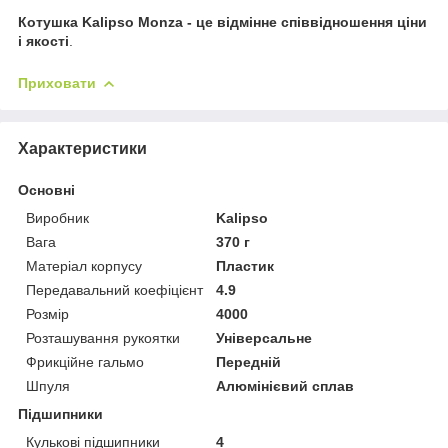
Котушка Kalipso Monza
- це відмінне співвідношення ціни
і якості
.
Приховати
Характеристики
Основні
Виробник
Kalipso
Вага
370 г
Матеріал корпусу
Пластик
Передавальний коефіцієнт
4.9
Розмір
4000
Розташування рукоятки
Універсальне
Фрикційне гальмо
Передній
Шпуля
Алюмінієвий сплав
Підшипники
Кулькові підшипники
4