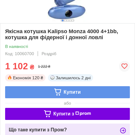
Якісна котушка Kalipso Monza 4000 4+1bb,
котушка для фідерної і донної ловлі
В наявності
Код: 10060700
Роздріб
1 102
₴
1 222 ₴
Економія
120 ₴
Залишилось
2 дні
Купити
або
Купити з
Що таке купити з Пром?