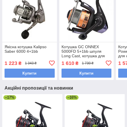
Якісна котушка Kalipso
Котушка GC ONNEX
Коту
Saber 6000 4+1bb
5000FD 5+1bb шпуля
Powe
Long Cast, котушка для
для 
фідерної і донної ловлі
ловл
1 223
1 610
1 5
₴
₴
1 343 ₴
1 730 ₴
Купити
Купити
Акційні пропозиції та новинки
–17%
–16%