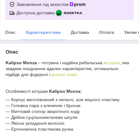
Замовлення під захистом
Доступна доставка
Опис
Характеристики
Доставка
Оплата
Умови 
Опис
Kalipso Monza
– потужна і надійна рибальська
котушка
, яка
завдяки поєднанню вдалих характеристик, оптимально
підійде для фідерної і
донної ловлі
.
Особливості котушки
Kalipso Monza:
— Корпус виготовлений з легкого, але міцного пластику.
— Головна пара з алюмінію і бронзи.
— Миттєвий стопор зворотного ходу.
— Дрібна суцільнометалева шпуля.
— Якісна укладання волосіні.
— Ергономічна пластикова ручка.