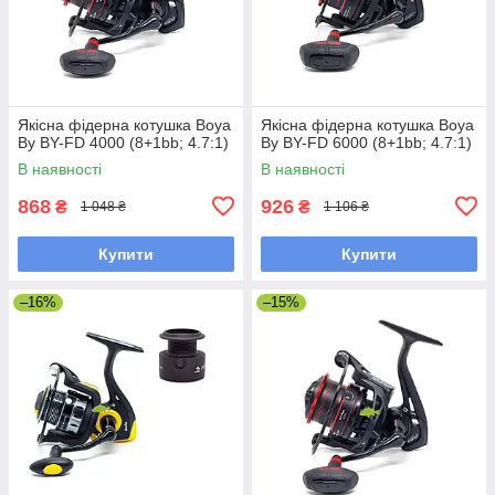
Якісна фідерна котушка Boya
Якісна фідерна котушка Boya
By BY-FD 4000 (8+1bb; 4.7:1)
By BY-FD 6000 (8+1bb; 4.7:1)
В наявності
В наявності
868
926
₴
₴
1 048 ₴
1 106 ₴
Купити
Купити
–16%
–15%