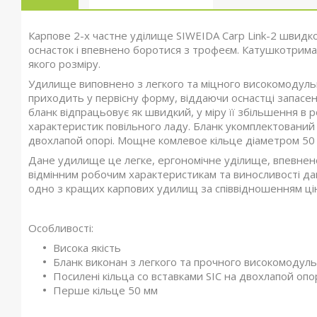
Карпове 2-х частне уділище SIWEIDA Carp Link-2 швидк
оснасток і впевнено боротися з трофеєм. Катушкотрим
якого розміру.
Удилище виповнено з легкого та міцного високомодульн
приходить у первісну форму, віддаючи оснастці запасе
бланк відпрацьовує як швидкий, у міру її збільшення в
характеристик повільного ладу. Бланк укомплектований 
двохлапой опорі. Мощне комлевое кільце діаметром 50
Дане удилище це легке, ергономічне уділище, впевнено з
відмінним робочим характеристикам та виносливості дан
одно з кращих карпових удилищ за співвідношенням цін
Особливості:
Висока якість
Бланк виконан з легкого та прочного високомодул
Посилені кільца со вставками SIC на двохлапой опо
Перше кільце 50 мм