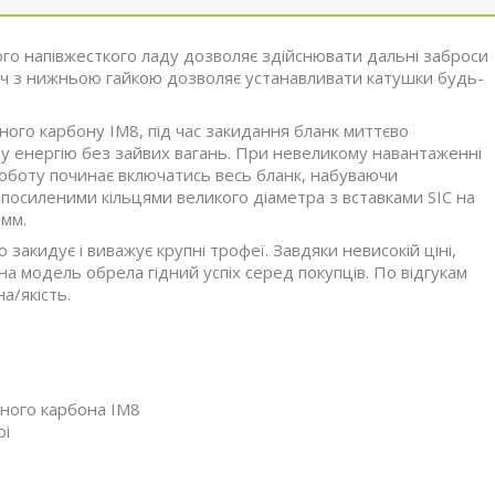
ого напівжесткого ладу дозволяє здійснювати дальні заброси
ач з нижньою гайкою дозволяє устанавливати катушки будь-
ого карбону IM8, під час закидання бланк миттєво
ну енергію без зайвих вагань. При невеликому навантаженні
 роботу починає включатись весь бланк, набуваючи
посиленими кільцями великого діаметра з вставками SIC на
 мм.
акидує і виважує крупні трофеї. Завдяки невисокій ціні,
а модель обрела гідний успіх серед покупців. По відгукам
а/якість.
ьного карбона IM8
рі