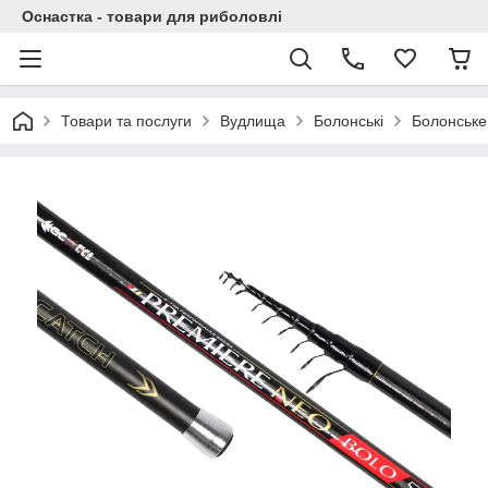
Оснастка - товари для риболовлі
Товари та послуги
Вудлища
Болонські
Болонське 