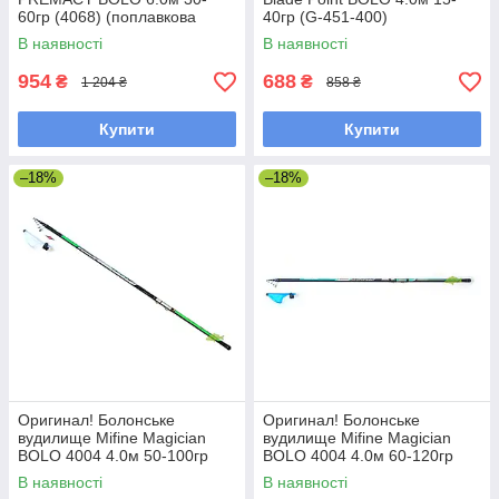
60гр (4068) (поплавкова
40гр (G-451-400)
вудка)
(поплавкова вудка)
В наявності
В наявності
954
688
₴
₴
1 204 ₴
858 ₴
Купити
Купити
–18%
–18%
Оригинал! Болонське
Оригинал! Болонське
вудилище Mifine Magician
вудилище Mifine Magician
BOLO 4004 4.0м 50-100гр
BOLO 4004 4.0м 60-120гр
(10319), вудилище під
(402), вудилище під боковий
В наявності
В наявності
боковий кивок
кивок