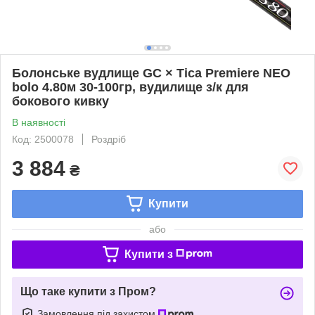
Болонське вудлище GC × Tica Premiere NEO
bolo 4.80м 30-100гр, вудилище з/к для
бокового кивку
В наявності
Код: 2500078
Роздріб
3 884
₴
Купити
або
Купити з
Що таке купити з Пром?
Замовлення під захистом