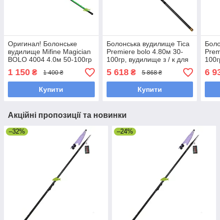
Оригинал! Болонське
Болонська вудилище Tica
Боло
вудилище Mifine Magician
Premiere bolo 4.80м 30-
Prem
BOLO 4004 4.0м 50-100гр
100гр, вудилище з / к для
100г
(10319), вудилище під
бокового кивку
боко
1 150
5 618
6 9
₴
₴
1 400 ₴
5 868 ₴
боковий кивок
Купити
Купити
Акційні пропозиції та новинки
–32%
–24%