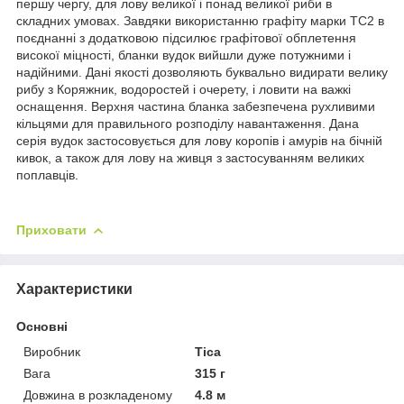
першу чергу, для лову великої і понад великої риби в
складних умовах. Завдяки використанню графіту марки ТС2 в
поєднанні з додатковою підсилює графітової обплетення
високої міцності, бланки вудок вийшли дуже потужними і
надійними. Дані якості дозволяють буквально видирати велику
рибу з Коряжник, водоростей і очерету, і ловити на важкі
оснащення. Верхня частина бланка забезпечена рухливими
кільцями для правильного розподілу навантаження. Дана
серія вудок застосовується для лову коропів і амурів на бічній
кивок, а також для лову на живця з застосуванням великих
поплавців.
Приховати
Характеристики
Основні
Виробник
Tica
Вага
315 г
Довжина в розкладеному
4.8 м