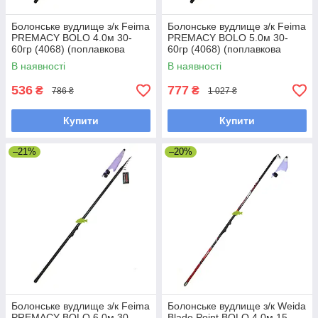
Болонське вудлище з/к Feima
Болонське вудлище з/к Feima
PREMACY BOLO 4.0м 30-
PREMACY BOLO 5.0м 30-
60гр (4068) (поплавкова
60гр (4068) (поплавкова
вудка)
вудка)
В наявності
В наявності
536
777
₴
₴
786 ₴
1 027 ₴
Купити
Купити
–21%
–20%
Болонське вудлище з/к Feima
Болонське вудлище з/к Weida
PREMACY BOLO 6.0м 30-
Blade Point BOLO 4.0м 15-