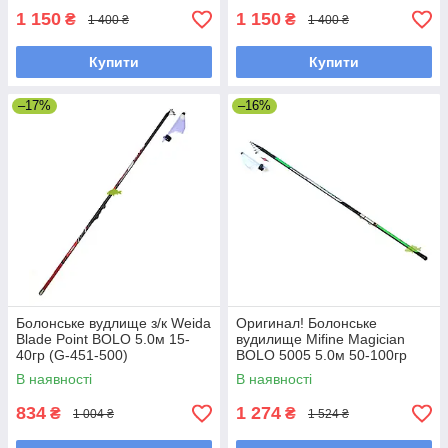
1 150
1 150
₴
₴
1 400 ₴
1 400 ₴
Купити
Купити
–17%
–16%
Болонське вудлище з/к Weida
Оригинал! Болонське
Blade Point BOLO 5.0м 15-
вудилище Mifine Magician
40гр (G-451-500)
BOLO 5005 5.0м 50-100гр
(поплавкова вудка)
(10319), вудилище під
В наявності
В наявності
боковий кивок
834
1 274
₴
₴
1 004 ₴
1 524 ₴