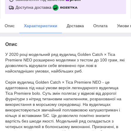
Доступна доставка
Опис
Характеристики
Доставка
Оплата
Умови 
Опис
У 2020 році модельний ряд вудилищ Golden Catch × Tica
Premiere NEO розширено моделями з тестом до 100 грам, які
дозволяють відчувати себе впевнено при лові в
найскладніших умовах, найбільших риб.
Серія вудилищ Golden Catch × Tica Premiere NEO - це
адаптована під наші умови версія легендарного вудилища
Tica Premiere bolo. Суть змін полягає у відмові від дорогої
фурнітури з нітрид титановим напиленням, розрахованої на
використання в морському середовищі. На вудилищах
використовуються звичайний поплавковою катушкотримач і
кільця зі вставками SiC. Це дозволило помітно знизити
вартість без шкоди якості. Модельний ряд складається з
чотирьох моделей в болонському виконанні. Призначені, в