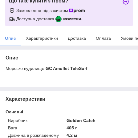
Що таке купити з Пром?
Замовлення під захистом
Доступна доставка
Опис
Характеристики
Доставка
Оплата
Умови п
Опис
Морське вудилище
GC Amullet TeleSurf
Характеристики
Основні
Виробник
Golden Catch
Вага
405 г
Довжина в розкладеному
4.2 м