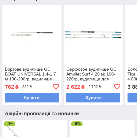
Бортове вудилище GC
Серфовое вудилище GC
Боло
BOAT UNIVERSAL 1.4-1.7
Amullet Surf 4.20 м; 100-
Tica
м 100-200гр, вудилище
220гр, вудилище для
4.80
для лову з човна
морський (серфової)
з/к 
762
2 622
3 8
₴
₴
882 ₴
2 792 ₴
риболовлі
Купити
Купити
Акційні пропозиції та новинки
–9%
–6%