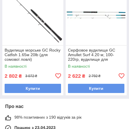
Вудилище морське GC Rocky
Серфовое вудилище GC
Catfish 1.65м 20lb (для
Amullet Surf 4.20 м; 100-
сомової ловлі)
220гр, вудилище для
морський (серфової)
В наявності
В наявності
риболовлі
2 802
2 622
₴
₴
3 072 ₴
2 792 ₴
Купити
Купити
Про нас
98% позитивних з 190 відгуків за рік
Працює з 23.04.2023