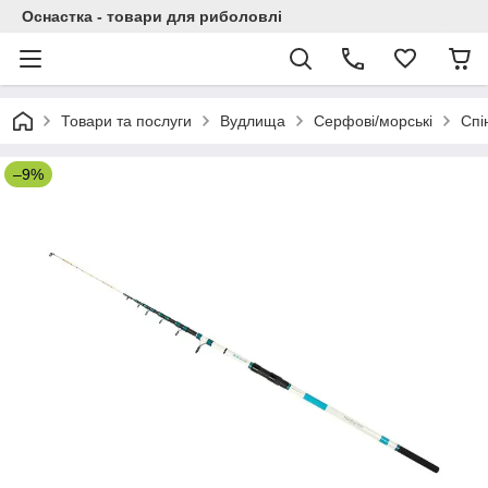
Оснастка - товари для риболовлі
Товари та послуги
Вудлища
Серфові/морські
Спі
–9%