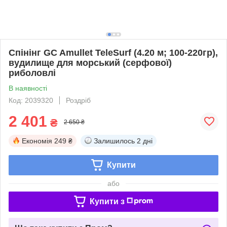
Спінінг GC Amullet TeleSurf (4.20 м; 100-220гр),
вудилище для морський (серфової)
риболовлі
В наявності
Код: 2039320
Роздріб
2 401
₴
2 650 ₴
Економія
249 ₴
Залишилось
2 дні
Купити
або
Купити з