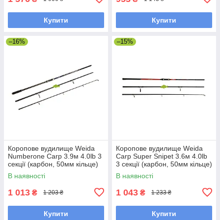
Купити
Купити
–16%
–15%
Коропове вудилище Weida
Коропове вудилище Weida
Numberone Carp 3.9м 4.0lb 3
Carp Super Snipet 3.6м 4.0lb
секції (карбон, 50мм кільце)
3 секції (карбон, 50мм кільце)
(G-459-390)
(Z-412-360)
В наявності
В наявності
1 013
1 043
₴
₴
1 203 ₴
1 233 ₴
Купити
Купити