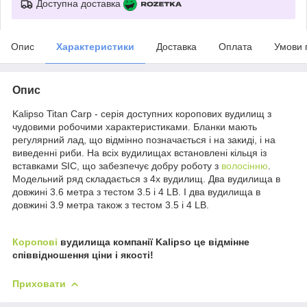
Доступна доставка
Опис
Характеристики
Доставка
Оплата
Умови 
Опис
Kalipso Titan Carp - серія доступних коропових вудилищ з
чудовими робочими характеристиками. Бланки мають
регулярний лад, що відмінно позначається і на закиді, і на
виведенні риби. На всіх вудилищах встановлені кільця із
вставками SIC, що забезпечує добру роботу з
волосінню
.
Модельний ряд складається з 4х вудилищ. Два вудилища в
довжині 3.6 метра з тестом 3.5 і 4 LB. І два вудилища в
довжині 3.9 метра також з тестом 3.5 і 4 LB.
Коропові
вудилища компанії Kalipso це відмінне
співвідношення ціни і якості!
Приховати