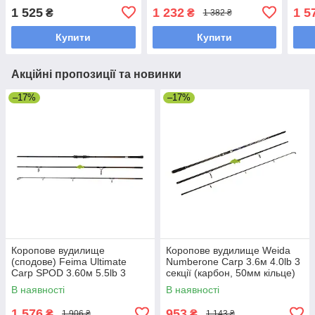
вудлище
секц
1 525
1 232
1 5
₴
₴
1 382 ₴
Купити
Купити
Акційні пропозиції та новинки
–17%
–17%
Коропове вудилище
Коропове вудилище Weida
(сподове) Feima Ultimate
Numberone Carp 3.6м 4.0lb 3
Carp SPOD 3.60м 5.5lb 3
секції (карбон, 50мм кільце)
секції (50мм кільце) (8260)
(G-459-360)
В наявності
В наявності
1 576
953
₴
₴
1 906 ₴
1 143 ₴