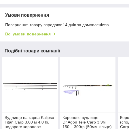
Умови повернення
Повернення товару впродовж 14 днів за домовленістю
Всі умови повернення
Подібні товари компанії
Вудлище на карпа Kalipso
Коропове вудлище
Кор
Titan Carp 3.60 м 4.0 lb,
Dr.Agon Tele Carp 3.9м
(спо
недороге коропове
150 – 300гр (50мм кільце)
Carp