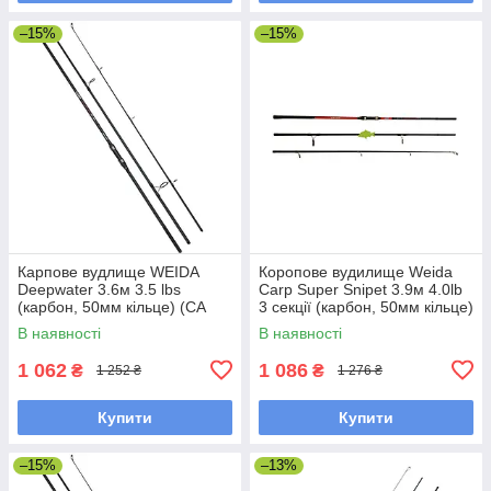
–15%
–15%
Карпове вудлище WEIDA
Коропове вудилище Weida
Deepwater 3.6м 3.5 lbs
Carp Super Snipet 3.9м 4.0lb
(карбон, 50мм кільце) (CA
3 секції (карбон, 50мм кільце)
076)
(Z-412-390)
В наявності
В наявності
1 062
1 086
₴
₴
1 252 ₴
1 276 ₴
Купити
Купити
–15%
–13%