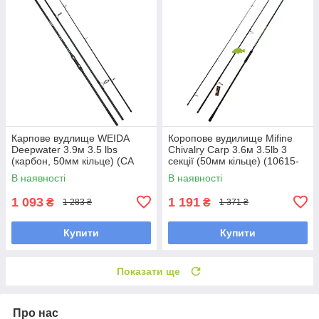
Карпове вудлище WEIDA
Коропове вудилище Mifine
Deepwater 3.9м 3.5 lbs
Chivalry Carp 3.6м 3.5lb 3
(карбон, 50мм кільце) (CA
секції (50мм кільце) (10615-
076)
360)
В наявності
В наявності
1 093
1 191
₴
₴
1 283 ₴
1 371 ₴
Купити
Купити
Показати ще
Про нас