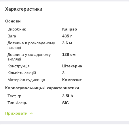
Характеристики
Основні
Виробник
Kalipso
Вага
435 г
Довжина в розкладеному
3.6 м
вигляді
Довжина у складеному
128 см
вигляді
Конструкція
Штекерна
Кількість секцій
3
Матеріал вудилища
Композит
Користувальницькі характеристики
Тест, гр
3.5Lb
Тип кілець
SiC
Приховати