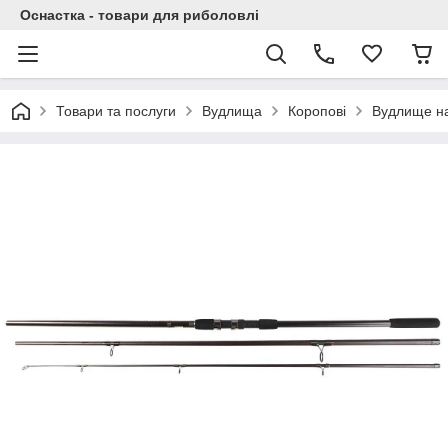
Оснастка - товари для риболовлі
Товари та послуги
Вудлища
Коропові
Вудлище на 