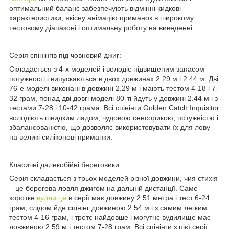
оптимальний баланс забезпечують відмінні кидкові
характеристики, якісну анімацію приманок в широкому
тестовому діапазоні і оптимальну роботу на виведенні.
Серія спінінгів під човновий джиг:
Складається з 4-х моделей і володіє підвищеним запасом
потужності і випускаються в двох довжинах 2.29 м і 2.44 м. Дві
76-е моделі виконані в довжині 2.29 м і мають тестом 4-18 і 7-
32 грам, понад дві довгі моделі 80-ті йдуть у довжині 2.44 м і з
тестами 7-28 і 10-42 грама. Всі спінінги Golden Catch Inquisitor
володіють швидким ладом, чудовою сенсорикою, потужністю і
збалансованістю, що дозволяє використовувати їх для лову
на великі силіконові приманки.
Класичні далекобійні береговики:
Серія складається з трьох моделей різної довжини, чия стихія
– це берегова ловля джигом на дальній дистанції. Саме
коротке
вудлище
в серії має довжину 2.51 метра і тест 6-24
грам, слідом йде спінінг довжиною 2.54 м і з самим легким
тестом 4-16 грам, і третє найдовше і могутнє вудилище має
довжиною 2.59 м і тестом 7-28 грам. Всі спінінги з цієї серії