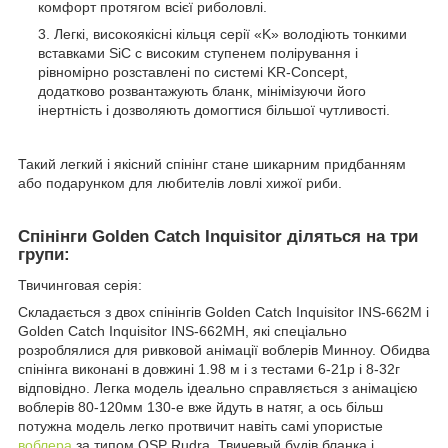
комфорт протягом всієї риболовлі.
Легкі, високоякісні кільця серії «K» володіють тонкими
вставками SiC c високим ступенем полірування і
рівномірно розставлені по системі KR-Concept,
додатково розвантажують бланк, мінімізуючи його
інертність і дозволяють домогтися більшої чутливості.
Такий легкий і якісний спінінг стане шикарним придбанням
або подарунком для любителів ловлі хижої риби.
Спінінги Golden Catch Inquisitor діляться на три
групи:
Твичинговая серія:
Складається з двох спінінгів Golden Catch Inquisitor INS-662M і
Golden Catch Inquisitor INS-662MH, які спеціально
розроблялися для ривковой анімації воблерів Минноу. Обидва
спінінга виконані в довжині 1.98 м і з тестами 6-21р і 8-32г
відповідно. Легка модель ідеально справляється з анімацією
воблерів 80-120мм 130-е вже йдуть в натяг, а ось більш
потужна модель легко протвичит навіть самі упористые
воблера
за типом OSP Rudra. Твичевый будів бланка і