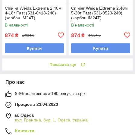
Спінінг Weida Extrema 2.40м
Спінінг Weida Extrema 2.40м
4-18г Fast (531-0418-240)
5-20г Fast (531-0520-240)
(карбон IM24T)
(карбон IM24T)
В наявності
В наявності
874
874
₴
₴
1 024 ₴
1 024 ₴
Купити
Купити
Показати ще
Про нас
98% позитивних з 190 відгуків за рік
Працює з 23.04.2023
м. Одеса
вул. Гранітна, буд. 1, Одеса, Україна
Контакти