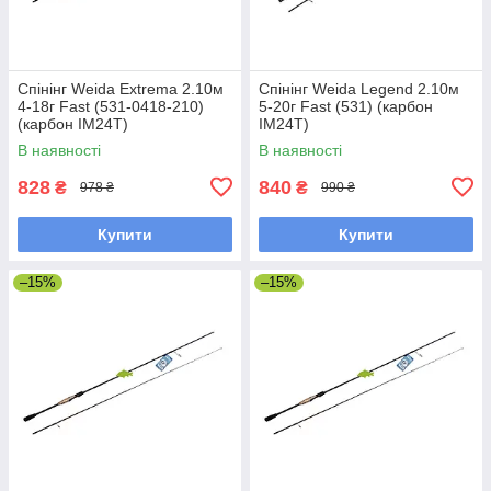
Спінінг Weida Extrema 2.10м
Спінінг Weida Legend 2.10м
4-18г Fast (531-0418-210)
5-20г Fast (531) (карбон
(карбон IM24T)
IM24T)
В наявності
В наявності
828
840
₴
₴
978 ₴
990 ₴
Купити
Купити
–15%
–15%