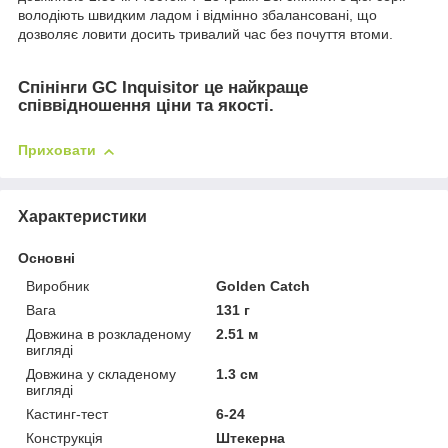
володіють швидким ладом і відмінно збалансовані, що
дозволяє ловити досить тривалий час без почуття втоми.
Спінінги GC Inquisitor це найкраще
співвідношення ціни та якості.
Приховати
Характеристики
Основні
Виробник
Golden Catch
Вага
131 г
Довжина в розкладеному
2.51 м
вигляді
Довжина у складеному
1.3 см
вигляді
Кастинг-тест
6-24
Конструкція
Штекерна