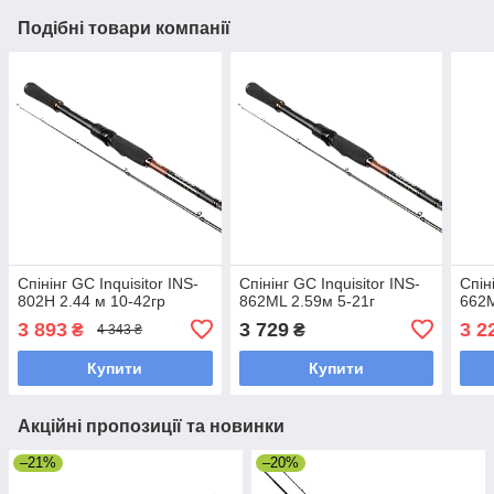
Подібні товари компанії
Спінінг GC Inquisitor INS-
Спінінг GC Inquisitor INS-
Спін
802H 2.44 м 10-42гр
862ML 2.59м 5-21г
662M
3 893
3 729
3 2
₴
₴
4 343 ₴
Купити
Купити
Акційні пропозиції та новинки
–21%
–20%