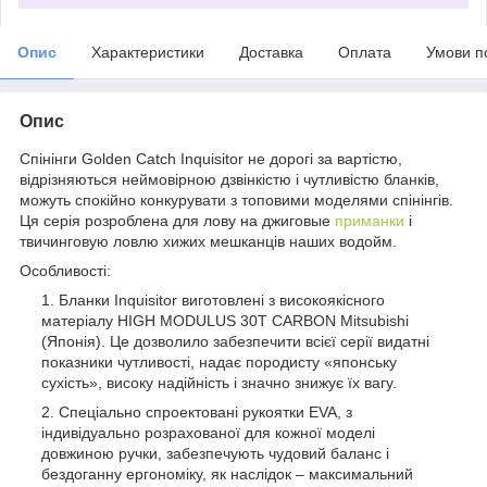
Опис
Характеристики
Доставка
Оплата
Умови п
Опис
Спінінги Golden Catch Inquisitor не дорогі за вартістю,
відрізняються неймовірною дзвінкістю і чутливістю бланків,
можуть спокійно конкурувати з топовими моделями спінінгів.
Ця серія розроблена для лову на джиговые
приманки
і
твичинговую ловлю хижих мешканців наших водойм.
Особливості:
Бланки Inquisitor виготовлені з високоякісного
матеріалу HIGH MODULUS 30T CARBON Mitsubishi
(Японія). Це дозволило забезпечити всієї серії видатні
показники чутливості, надає породисту «японську
сухість», високу надійність і значно знижує їх вагу.
Спеціально спроектовані рукоятки EVA, з
індивідуально розрахованої для кожної моделі
довжиною ручки, забезпечують чудовий баланс і
бездоганну ергономіку, як наслідок – максимальний