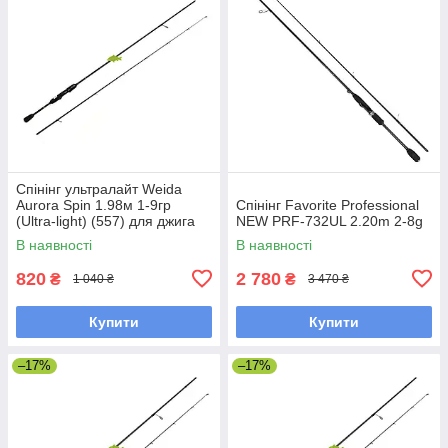
Спінінг ультралайт Weida
Aurora Spin 1.98м 1-9гр
Спінінг Favorite Professional
(Ultra-light) (557) для джига
NEW PRF-732UL 2.20m 2-8g
В наявності
В наявності
820
2 780
₴
₴
1 040 ₴
3 470 ₴
Купити
Купити
–17%
–17%